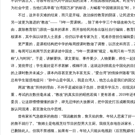
不识中国古人，导致年轻世代对中国认知的淡薄，对祖国感情的疏离。时至今日
为社会中坚，当他们高举着“台湾国万岁”的标语，大喊着“中国猪滚回去”时，19
不过，这并非灾难的结束，而只是开端。政治操控教育的阴谋，让民进党食髓
另一波更为激进的“教改”——『9年一贯课纲』，除了将中学三个年级改称为
由，废除教育部门原统一版本的课本，而开放给民间各出版社自行编辑，教育
核课本，其中虽以绿营人士居多，但仍以学者专家为主，笔者亦曾担任编辑委
更严重的，是课程结构把中学的每周授课时数做了调整，以历史科而言，20
期，每周可以有两节历史课讲述中国史，“9年一贯课纲”规定，每周只有一节
称“人与时间”。于是，讲解要快、课文要短、事件要少、人物要删，师生一起
详，笼统带过；学生最好是不求甚解，模糊不清，这就达到彻底去中国化的目
的上课时数并未减少，课本内容甚至更为丰富充实，“爱台湾”的情操伴随着“
总有学生疑惑地提问：“孙中山是中国人，我是台湾人，他怎么会是我们的国父
两波“教改”所持的理由，不外乎是减轻孩子负担，舒缓升学压力，但现况
重，考试的次数丝毫未减，“教改”的真实目的昭然若揭！更有甚者，2019年
委员，让这群懵懵懂懂的孩子，肆无忌惮的大放厥词，把中国史打压成断简残
族认同混淆，甚至激化仇中思维。
曾有家长气急败坏的抱怨：“我说敝姓詹，詹天佑的詹。年轻人思索了好一
的詹不就行了。”詹姆士是电视烹饪节目的型男大主厨。我很无奈地告诉家长
已删除此人。但我不禁感慨，如果有一日，年轻人只能从电视剧《后宫甄嬛传