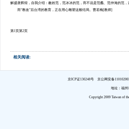
解盛唐辉煌，自我介绍：敝姓范，范冰冰的范，而不说是范蠡、范仲淹的范，
而“教改”后台湾的教育，正在用心雕塑这般结局。曹若梅[教师]
第1页
第2页
相关阅读:
京ICP证130248号 京公网安备1101
地址：福州市
Copyright 2009 Taiwan of th