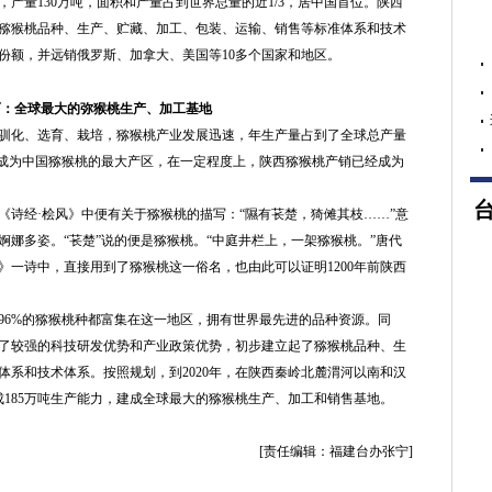
，产量130万吨，面积和产量占到世界总量的近1/3，居中国首位。陕西
猕猴桃品种、生产、贮藏、加工、包装、运输、销售等标准体系和技术
份额，并远销俄罗斯、加拿大、美国等10多个国家和地区。
西：全球最大的弥猴桃生产、加工基地
化、选育、栽培，猕猴桃产业发展迅速，年生产量占到了全球总产量
西成为中国猕猴桃的最大产区，在一定程度上，陕西猕猴桃产销已经成为
经·桧风》中便有关于猕猴桃的描写：“隰有苌楚，猗傩其枝……”意
娜多姿。“苌楚”说的便是猕猴桃。“中庭井栏上，一架猕猴桃。”唐代
》一诗中，直接用到了猕猴桃这一俗名，也由此可以证明1200年前陕西
6%的猕猴桃种都富集在这一地区，拥有世界最先进的品种资源。同
了较强的科技研发优势和产业政策优势，初步建立起了猕猴桃品种、生
体系和技术体系。按照规划，到2020年，在陕西秦岭北麓渭河以南和汉
成185万吨生产能力，建成全球最大的猕猴桃生产、加工和销售基地。
[责任编辑：福建台办张宁]