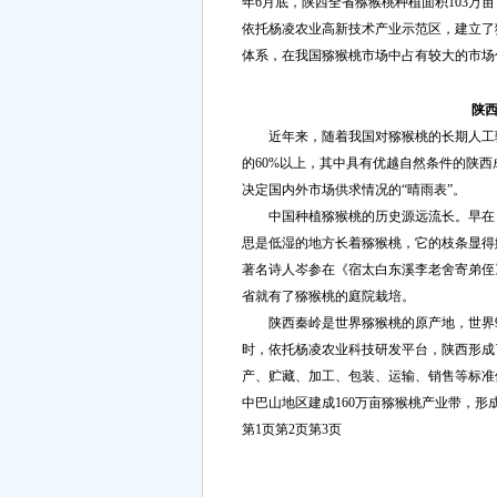
年6月底，陕西全省猕猴桃种植面积103万亩
依托杨凌农业高新技术产业示范区，建立了
体系，在我国猕猴桃市场中占有较大的市场
陕
近年来，随着我国对猕猴桃的长期人工驯
的60%以上，其中具有优越自然条件的陕
决定国内外市场供求情况的“晴雨表”。
中国种植猕猴桃的历史源远流长。早在《诗
思是低湿的地方长着猕猴桃，它的枝条显得婀
著名诗人岑参在《宿太白东溪李老舍寄弟侄
省就有了猕猴桃的庭院栽培。
陕西秦岭是世界猕猴桃的原产地，世界9
时，依托杨凌农业科技研发平台，陕西形成
产、贮藏、加工、包装、运输、销售等标准
中巴山地区建成160万亩猕猴桃产业带，形
第1页
第2页
第3页