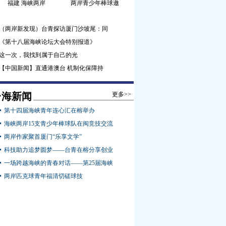
福建 海峡两岸
两岸青少年棒球邀
（两岸新发现）台青探访厦门沙坡尾：同
《第十八届海峡论坛大会特别报道》
这一次，我找到属于自己的光
【中国新闻】直通港澳台 机制化保障持
台海新闻
更多>>
第十四届海峡青年连心汇在榕举办
海峡两岸15支青少年棒球队在闽竞技交流
两岸作家聚首厦门“乐享文学”
科技助力追梦圆梦——台青在榕分享创业
一场跨越海峡的青春对话——第25届海峡
两岸匹克球青年福清切磋球技