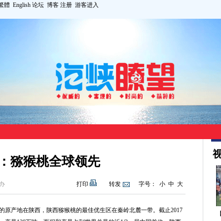
繁體
English
论坛
博客
注册
游客进入
视
：猕猴桃全球领先
办
打印
转发
字号：
小
中
大
产地在陕西，陕西猕猴桃的最佳优生区在秦岭北麓一带。截止2017