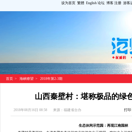
设为首页
繁體
English
论坛
博客
注册
游客
首页
>
海峡瞭望
>
2018年第2-3期
山西秦壁村：堪称极品的绿
2018年08月16日 08:58
来源：福建省台办
打印
生态休闲示范园：再现江南园林