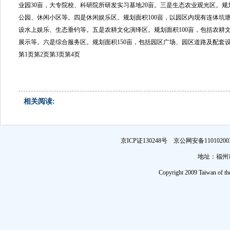
业园30亩，大专院校、科研院所研发实习基地20亩。三是生态农业观光区。规
公园、休闲小区等。四是休闲娱乐区。规划面积100亩，以园区内现有连体坑
设水上娱乐、生态垂钓等。五是农耕文化演绎区。规划面积100亩，包括农耕
展示等。六是综合服务区。规划面积150亩，包括园区广场、园区道路及配套
第1页
第2页
第3页
第4页
相关阅读:
京ICP证130248号 京公网安备1101
地址：福州市
Copyright 2009 Taiwan of th