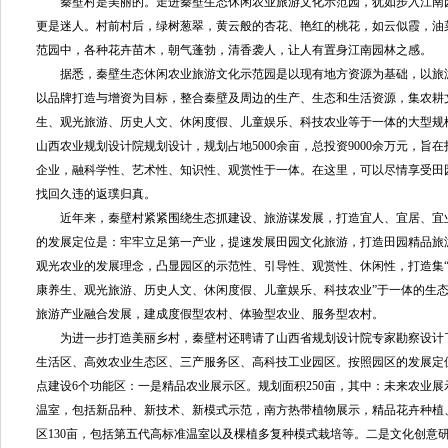
秦壁村是美丽的。走进秦壁生态休闲农业旅游文化示范园，犹如步入江南
更是迷人。村前村后，绿树葱翠，黄云般的杏花、艳红的桃花，如云似霞，油
范园中，各种花卉苗木，朝气蓬勃，清香袭人，让人有置身江南园林之感。
据悉，秦壁生态休闲农业旅游文化示范园是以现有地方资源为基础，以旅
以品牌打造与增资为目标，整合秦壁及周边的生产、生态和生活资源，集农耕
生、观光旅游、历史人文、休闲度假、儿童娱乐、科技农业等于一体的大型规
山西农业规划设计院规划设计，规划占地5000余亩，总投资9000余万元，旨
企业，融科学性、艺术性、知识性、观赏性于一体。在这里，可以尽情享受田
找回久违的返璞归真。
近年来，秦壁村紧紧围绕生态抓建设、旅游谋发展，打造宜人、宜居、宜
的发展定位是：牢牢立足第一产业，提速发展田园文化旅游，打造田园精品旅
观光农业的发展理念，凸显园区的示范性、引导性、观赏性、休闲性，打造集
康养生、观光旅游、历史人文、休闲度假、儿童娱乐、科技农业”于一体的生
旅游产业融合发展，建成度假型农村、体验型农业、服务型农村。
为进一步打造美丽乡村，秦壁村还聘请了山西省规划设计院专家勘察设计了
生活区、高效农业生态区、三产服务区、高科技工业园区。按照园区的发展定
点建设6个功能区：一是精品农业展示区。规划面积250亩，其中：未来农业展示
温室，包括新品种、新技术、新模式示范，南方热带植物展示，精品花卉种植
区130亩，包括第五代高标准温室以及棵植多复种模式栽培等。二是文化创意研