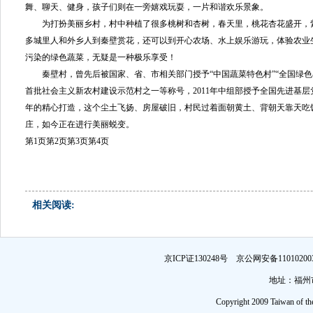
舞、聊天、健身，孩子们则在一旁嬉戏玩耍，一片和谐欢乐景象。
为打扮美丽乡村，村中种植了很多桃树和杏树，春天里，桃花杏花盛开，
多城里人和外乡人到秦壁赏花，还可以到开心农场、水上娱乐游玩，体验农业
污染的绿色蔬菜，无疑是一种极乐享受！
秦壁村，曾先后被国家、省、市相关部门授予“中国蔬菜特色村”“全国绿色小
首批社会主义新农村建设示范村之一等称号，2011年中组部授予全国先进基层
年的精心打造，这个尘土飞扬、房屋破旧，村民过着面朝黄土、背朝天靠天吃饭
庄，如今正在进行美丽蜕变。
第1页
第2页
第3页
第4页
相关阅读:
京ICP证130248号 京公网安备1101
地址：福州市
Copyright 2009 Taiwan of th