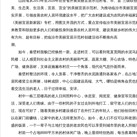
山西省从2015年至2020年在全省开展美丽宜居示范村省、市、县“三级联
美、生态美、生活美，宜居、宜业”的美丽宜居示范村。为推动临汾市美丽宜居
实开展，引领改善农村人居环境建设水平，把广大农村建设成为农民的幸福家
《美丽宜居新家园》专栏，用图文并茂的方式，重点宣传临汾市美丽宜居示范
来教育和鼓励更多的人们积极投身到改善农村人居环境、建设美丽乡村的伟大
有方向、超有目标，把临汾市美丽宜居示范村创建活动不断推向高
潮。
如今，秦壁村面貌已经焕然一新。走进村庄，可以看到笔直宽阔的水泥马路
民楼，让人感受到社会主义新农村的美丽和气派。蔬菜大棚、开心农场，特色产
广场、健身器材，文体设施遍布村庄一一个角落，现代化气息扑面而来。
秦壁村整洁的环境，令人羡慕，干净整齐的水泥路通到各家各户，在占地30余
居民楼竖立在两侧，绿树成阴，中心公园建设高端、大气，哪怕是犄角旮旯也
着交流生活的老人，日子过得幸福、安详。
村中一栋三层楼高的老人日间照料中心，休息室、阅览室、健身室等完善
活，深受老人们青睐。由于一些村民的子女过去到外地打工，留守老人们的生
过。现在可好了，随着美丽乡村建设感召了在外打工的年轻人，他们纷纷回村
以在家门前赚钱，让家中的老人活得更加开心。如今，老人们不仅可以和老朋
盛的饭菜，一个一辈子与土地打交道的老农民也可以享受到城市里的老人所能
村前一个占地8000平方米的村休闲广场，晚上显得特别热闹，每当夜幕降