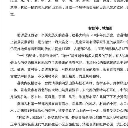
以山、水、竹、石、树、木、桥、亭、涧、滩、岩洞、飞瀑、舟渡、古民居为
意境，犹如一幅韵味无穷的山水画，形成一个独特而美丽的田园风光游览区，
觉。
村如诗，城如画
婺源是江西省一个历史悠久的古县，建县大约有1200多年的历史。古县地
上曾属安徽管辖，是古徽州一府六县之一，是南宋著名理学家朱熹的故里和中
仍完好地保存着明清时代的古祠堂113座、古府第28栋、古民宅36幢和古桥187
“一生痴绝处，无梦到徽州”。“徽州”是被越来越多人提及的字眼，有人说
僻山乡的婺源很幸运地保存了古徽州的所有气韵。明清时代的徽式建筑几乎遍
坑、虹关、黄村等，走进古村落，可以看到爬满青藤的粉墙，长着青苔的黛，
古建筑中的典范，不仅用材考究，做工精美，而且风格独特。
县境内纵横密布、碧而清澈的河溪山涧与怪石奇峰、古树茶亭、廊桥驿道
一体。著名景点有西北部的大鄣山与灵岩洞群，东北部的浙岭与石耳山，中部
是游览胜地。苏东坡、黄庭坚、宗泽、岳飞、朱熹等名家在此留下了不少赞美
婺源古村落一般都选择在前有流水、后靠青山的地方。村前的小河、水口
木，历来得到村民悉心的保护，谁要是砍了山上的一竹一木，就要受到公众的
“村如诗，城如画”，是婺源的写照。婺源县城是现代都市与山水乡村完美
玉宇花园等极富现代气息的生活小区点缀山城；清逸俊秀的虹井公园、滨江公