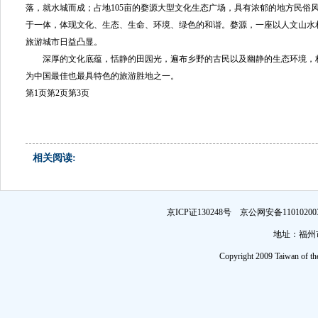
落，就水城而成；占地105亩的婺源大型文化生态广场，具有浓郁的地方民俗
于一体，体现文化、生态、生命、环境、绿色的和谐。婺源，一座以人文山水
旅游城市日益凸显。
深厚的文化底蕴，恬静的田园光，遍布乡野的古民以及幽静的生态环境，
为中国最佳也最具特色的旅游胜地之一。
第1页
第2页
第3页
相关阅读:
京ICP证130248号 京公网安备1101
地址：福州市
Copyright 2009 Taiwan of th