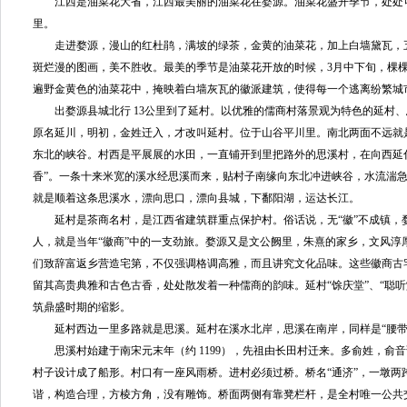
江西是油菜花大省，江西最美丽的油菜花在婺源。油菜花盛开季节，处处
里。
走进婺源，漫山的红杜鹃，满坡的绿茶，金黄的油菜花，加上白墙黛瓦，
斑烂漫的图画，美不胜收。最美的季节是油菜花开放的时候，3月中下旬，棵
遍野金黄色的油菜花中，掩映着白墙灰瓦的徽派建筑，使得每一个逃离纷繁城
出婺源县城北行 13公里到了延村。以优雅的儒商村落景观为特色的延村、
原名延川，明初，金姓迁入，才改叫延村。位于山谷平川里。南北两面不远就
东北的峡谷。村西是平展展的水田，一直铺开到里把路外的思溪村，在向西延
香”。一条十来米宽的溪水经思溪而来，贴村子南缘向东北冲进峡谷，水流湍
就是顺着这条思溪水，漂向思口，漂向县城，下鄱阳湖，运达长江。
延村是茶商名村，是江西省建筑群重点保护村。俗话说，无“徽”不成镇，
人，就是当年“徽商”中的一支劲旅。婺源又是文公阙里，朱熹的家乡，文风淳厚
们致辞富返乡营造宅第，不仅强调格调高雅，而且讲究文化品味。这些徽商古
留其高贵典雅和古色古香，处处散发着一种儒商的韵味。延村“馀庆堂”、“聪
筑鼎盛时期的缩影。
延村西边一里多路就是思溪。延村在溪水北岸，思溪在南岸，同样是“腰带
思溪村始建于南宋元末年（约 1199），先祖由长田村迁来。多俞姓，俞音
村子设计成了船形。村口有一座风雨桥。进村必须过桥。桥名“通济”，一墩两
谐，构造合理，方棱方角，没有雕饰。桥面两侧有靠凳栏杆，是全村唯一公共