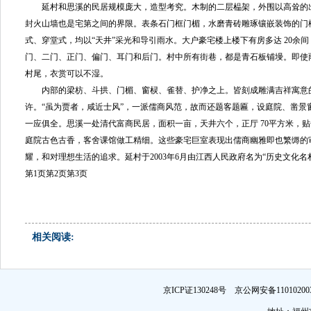
延村和思溪的民居规模庞大，造型考究。木制的二层榀架，外围以高耸的
封火山墙也是宅第之间的界限。表条石门框门楣，水磨青砖雕琢镶嵌装饰的门
式、穿堂式，均以“天井”采光和导引雨水。大户豪宅楼上楼下有房多达 20余
门、二门、正门、偏门、耳门和后门。村中所有街巷，都是青石板铺墁。即使
村尾，衣赏可以不湿。
内部的梁枋、斗拱、门楣、窗棂、雀替、护净之上。皆刻成雕满吉祥寓意
许。“虽为贾者，咸近士风”，一派儒商风范，故而还题客题匾，设庭院、凿景
一应俱全。思溪一处清代富商民居，面积一亩，天井六个，正厅 70平方米，贴
庭院古色古香，客舍课馆做工精细。这些豪宅巨室表现出儒商幽雅即也繁缛的
耀，和对理想生活的追求。延村于2003年6月由江西人民政府名为“历史文化名
第1页
第2页
第3页
相关阅读:
京ICP证130248号 京公网安备1101