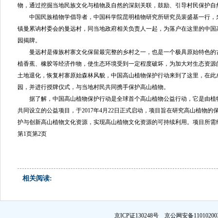
物，通过挖掘当地民族文化与植物及自然的深刻关联，鼓励、引导村民保护自
中国民族植物学倡导者，中国科学院昆明植物研究所研究员裴盛基一行，
镇曼累讷村委会的曼远村，同当地政府相关负责人一起，为落户在这里的中国
园揭牌。
曼远村是傣族村寨文化保留最完整的乡村之一，也是一个极具原始特色的
植香蕉、橡胶等经济作物，使生态环境受到一定程度破坏，为加大对生态资源
土地退化，恢复村寨原始森林风貌，中国高山植物保护行动来到了这里，在此
园，并进行授牌仪式，与当地村民共同携手保护高山植物。
据了解，中国高山植物保护行动是全球首个高山植物公益行动，它是由植
共同设立的公益项目，于2017年4月22日正式启动，项目旨在研究高山植物
护与创新高山植物文化资源，实现高山植物文化资源的可持续利用。项目所需
第1页
第2页
相关阅读:
京ICP证130248号 京公网安备1101