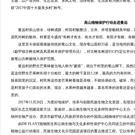
主题，以产业兴旺、生态宜居、乡风文明、治理有效、生活富裕为推介标准。
获“2017中国十大最美乡村”称号。
高山植物保护行动走进曼远
曼远村依山傍水，绿树成荫，村容村貌整洁，古井、井塔形貌精美华丽，
居民对树的敬仰。村寨至今盛传“有树才有水、有水才有田、有田才有粮、有粮
这里至今保留着傣族传统的竜山文化，现存竜山面积35亩，是当地州的重点保
《勐罕镇古树名树及风景林木保护管理办法》，对古树名树进行GPS定位并分
族竜山古树被纳入保护范围。
曼远村的野生芒果林被当地人称为“蒙搭”，就位于村里的竜山脚下。虽然已经
是这些野生芒果树长得十分粗壮，最大的树干直径3.2米，最高的大约有80米
脉基因里的沉淀。村民将这些老芒果树看做是圣物，不敢轻易砍伐、破坏，而
是村里孩子们喜欢的水果。现在，水果种类越来越多，慕名而来的游客还是会
意的。
2017年11月26日，为更好地保护、传承与创新民族生物文化资源，实现
地区生态文明建设新方法、新途径，由云南生物与文化多样性保护中心主办、
纳州生物产业办、景洪市勐罕镇人民政府等协办的中国高山植物保护行动走进
由DR PLANT植物医生和云南生物与文化多样性保护中心共同设立的中国
植物公益行动项目，民族生物文化示范园是该项目的重点推进工程。它以传承