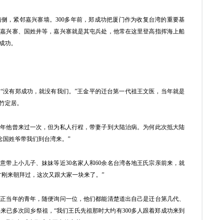
，紧邻嘉兴寨墙。300多年前，郑成功把厦门作为收复台湾的重要基
、嘉兴寨、国姓井等，嘉兴寨就是其屯兵处，他常在这里登高指挥海上船
成功。
没有郑成功，就没有我们。”王金平的迁台第一代祖王文医，当年就是
竹定居。
2年他曾来过一次，但为私人行程，带妻子到大陆治病。为何此次抵大陆
念国姓爷带我们到台湾来。”
带上小儿子、妹妹等近30名家人和60余名台湾各地王氏宗亲前来，就
才刚来朝拜过，这次又跟大家一块来了。”
当年的青年，随便询问一位，他们都能清楚道出自己是迁台第几代、
来已多次回乡祭祖，“我们王氏先祖那时大约有300多人跟着郑成功来到