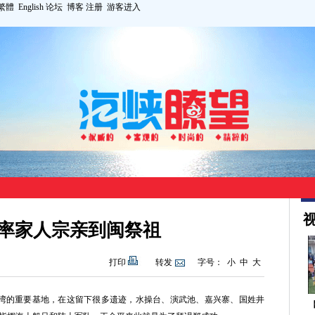
繁體
English
论坛
博客
注册
游客进入
视
率家人宗亲到闽祭祖
打印
转发
字号：
小
中
大
台湾的重要基地，在这留下很多遗迹，水操台、演武池、嘉兴寨、国姓井