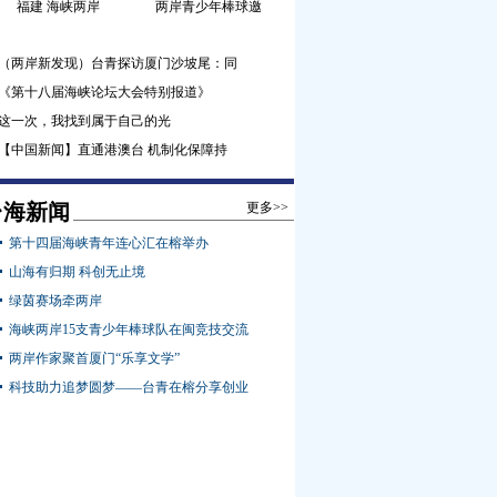
福建 海峡两岸
两岸青少年棒球邀
（两岸新发现）台青探访厦门沙坡尾：同
《第十八届海峡论坛大会特别报道》
这一次，我找到属于自己的光
【中国新闻】直通港澳台 机制化保障持
台海新闻
更多>>
第十四届海峡青年连心汇在榕举办
山海有归期 科创无止境
绿茵赛场牵两岸
海峡两岸15支青少年棒球队在闽竞技交流
两岸作家聚首厦门“乐享文学”
科技助力追梦圆梦——台青在榕分享创业