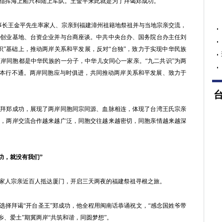
指挥海上船只和陆上军队。王金平来此就是为了拜谒郑成功。
事长王金平先生率家人、宗亲到福建漳州祖籍地祭祖并与当地宗亲交流，
青创业基地、台资企业并与台商座谈。中共中央台办、国务院台办主任刘
识”基础上，推动两岸关系和平发展，反对“台独”，致力于实现中华民族
岸同胞都是中华民族的一分子，中华儿女同心一家亲。“九二共识”为两
根本行不通。两岸同胞应与时俱进，共同推动两岸关系和平发展、致力于
郑成功，展现了两岸同胞同宗同源、血脉相连，体现了台湾王氏宗亲
来，两岸交流合作越来越广泛，同胞交往越来越密切，同胞亲情越来越深
功，就没有我们”
人宗亲近百人抵达厦门，开启三天两夜的福建祭祖寻根之旅。
择拜谒“开台圣王”郑成功，他全程用闽南话恭诵祝文，“感念国姓爷带
乡、爱土”期冀两岸“共筑和谐，同圆梦想”。