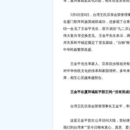
等，嘉兴寨就是其屯兵处，他常在这里登高
5月6日至8日，台湾王氏宗亲会荣誉理
在厦门祭拜民族英雄郑成功，还参观了台
结一会见了王金平先生，双方就在“九二共
伟大复兴等交换意见。王金平先生表示，两
岸关系和平稳定奠定了坚实基础，“台独”
中华民族繁荣昌盛。
王金平先生率家人、宗亲回乡祭祖并祭拜
对中华传统文化的传承和家国情怀。多年
厚，相互心灵越来越契合。
王金平在厦拜谒延平郡王祠:“没有郑成
台湾王氏宗亲会荣誉理事长王金平，率家
这是王金平首次公开访问大陆，首站便选
我们到台湾来”“至今日唯有真心、真意、爱