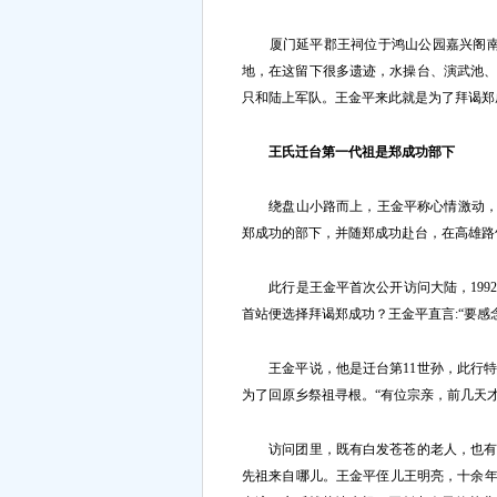
厦门延平郡王祠位于鸿山公园嘉兴阁南侧
地，在这留下很多遗迹，水操台、演武池
只和陆上军队。王金平来此就是为了拜谒郑
王氏迁台第一代祖是郑成功部下
绕盘山小路而上，王金平称心情激动，“
郑成功的部下，并随郑成功赴台，在高雄路
此行是王金平首次公开访问大陆，199
首站便选择拜谒郑成功？王金平直言:“要感
王金平说，他是迁台第11世孙，此行特意
为了回原乡祭祖寻根。“有位宗亲，前几天
访问团里，既有白发苍苍的老人，也有正
先祖来自哪儿。王金平侄儿王明亮，十余年