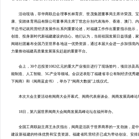
活动现场，菲华商联总会理事长林育庆、世茂集团董事局主席许荣茂、宝
康、安踏体育用品有限公司董事局主席丁世忠分别代表海外、香港、澳门、
平总书记就民营经济发展作出系列重要论述，对福建工作作出重要指示批示
创造、投身新时代新福建建设的信心。他们认为，当前祖国发展日益强盛，
闽籍社团遍布全国乃至世界各地这一优势资源，通过本届大会进一步加强境
力量推动福建高质量发展落实赶超的重要平台。
会上，30个总投资1082亿元的重大产业项目进行了现场签约，项目涉及
能制造、人工智能、5G产业等领域。会议还表彰了福建省非公有制经济优秀
下闽商》和《闽商蓝皮书》，举办了“闽商大数据”上线仪式。
本次大会主要活动有闽商大会开幕式、闽商代表座谈会、闽商发展高峰论
18日，第六届世界闽商大会闽商发展高峰论坛在福州举办。
全国工商联副主席王永庆指出，闽商是活跃于世界商界的一支劲旅，是中
建设新福建的特殊优势和宝贵资源。福建省民营经济已成为带动创业、安排