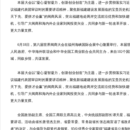
本届大会以“凝心凝智凝力，创新创业创造”为主题，进一步贯彻落实习
议福建代表团审议时的重要讲话精神，聚焦新福建建设发展面临的宝贵历史机
天下先、爱拼才会赢”的闽商风采，突出福建地处两岸交流前沿优势和加快
机，引导广大闽商和海内外企业家到闽投资兴业，共同参与新一轮改革开放
更大力量支撑。
6月18日，第六届世界闽商大会在福州海峡国际会展中心隆重举行。本届
人民政府、中华海外联谊会和中华全国工商业联合会共同主办，来自102个国家
城，同叙乡情，共谋发展。
本届大会以“凝心凝智凝力，创新创业创造”为主题，进一步贯彻落实习近
议福建代表团审议时的重要讲话精神，聚焦新福建建设发展面临的宝贵历史机
天下先、爱拼才会赢”的闽商风采，突出福建地处两岸交流前沿优势和加快
机，引导广大闽商和海内外企业家到闽投资兴业，共同参与新一轮改革开放
更大力量支撑。
全国政协副主席、全国工商联主席高云龙，中央统战部副部长谭天星，福
要讲话。活动由省长唐登杰主持。省委常委、常务副省长张志南宣读了省政
者”的决定，与会领导为获奖代表颁奖。95位优秀企业家获得“福建省非公有制