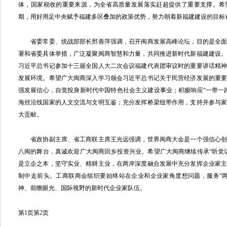
体，国家税收的重要来源，为全省高质量发展落实赶超提供了重要支撑。希
期，用好用足中央赋予福建多区叠加的政策优势，努力朝着新福建建设的目标
省委常委、统战部部长邢善萍强调，召开闽商发展高峰论坛，目的是全面
署和省委具体举措，广泛凝聚闽商智慧和力量，共同推进新时代新福建建设
习近平总书记参加十三届全国人大二次会议福建代表团审议时的重要讲话精
发展环境。希望广大闽商深入学习领会习近平总书记关于民营经济发展的重
强发展信心，自觉投身新时代中国特色社会主义建设事业；积极响应“一带一
海丝沿线国家的人文交流与文明互鉴；充分发挥桥梁纽带作用，支持并参与
大贡献。
省政协副主席、省工商联主席王光远强调，世界闽商大会是一个强信心创
八闽的舞台，真诚欢迎广大闽商回乡投资兴业。希望广大闽商继续传承“听党
是立企之本，坚守实业、精耕主业，在两岸深度融合发展中充分发挥企业家
制中走前头。工商联商会组织要始终站在企业和企业家角度想问题，服务“
神、前瞻眼光、国际视野的新时代企业家队伍。
第1页
第2页