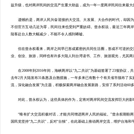
益升级，也对两岸民间的交流产生重大助益，成为一年一度两岸民间往来最大
遗憾的是，两岸人民兴奋迎接的大交流、大发展、大合作的时代，却因为
不但官方互动几近为零，民间往来也受到严重妨碍。曾永权说，最近三年两
陆客赴台人数大幅减少，不能不令人感到唏嘘。
但在曾永权看来，两岸之间早已形成紧密的共同生活圈，形成不可逆的交流
业、创业、旅游，同样也有许多大陆人到台湾读书、工作、旅游观光，尤其两岸
在2008年到2016年间，海峡两岸以“九二共识”为基础签署了23项协议
去年2月大陆发布31条惠及台胞措施，一年多来已有数十个有关省市颁布了实
流，深化融合发展”为主题，积极探索两岸融合发展新路，安排了系列活动60
对此，曾永权认为，这些具体的作为，定将对两岸民间交流发挥巨大的影
“唯有扩大交流积极对话，才能共同增进两岸人民的福祉。”曾永权期盼两
国民党坚持“九二共识”，反对“台独”，在此基础上推动两岸交流，维护台海和