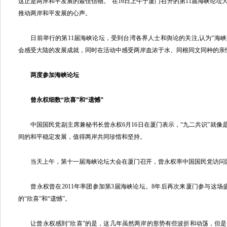
这正是两岸和平发展的最佳信物。”在16日上午于厦门召开的第11届海峡论坛
推动两岸和平发展的心声。
日前举行的第11届海峡论坛，受到台湾各界人士和舆论的关注,认为“海
会感受大陆的发展成就，同时在活动中感受两岸血浓于水、同根同文同种的亲
两度参加海峡论坛
曾永权细数“欣喜”和“遗憾”
中国国民党副主席兼秘书长曾永权6月16日在厦门表示，“九二共识”就像是
间的和平稳定发展，值得两岸共同珍惜和坚持。
当天上午，第十一届海峡论坛大会在厦门召开，曾永权率中国国民党访问
曾永权曾在2011年率团参加第3届海峡论坛。8年后再次来厦门参与这场
的“欣喜”和“遗憾”。
让曾永权感到“欣喜”的是，这几年虽然两岸的形势有些波折和动荡，但是