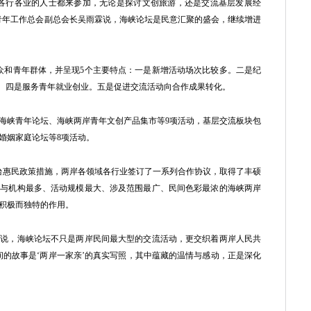
行各业的人士都来参加，无论是探讨文创旅游，还是交流基层发展经
青年工作总会副总会长吴雨霖说，海峡论坛是民意汇聚的盛会，继续增进
和青年群体，并呈现5个主要特点：一是新增活动场次比较多。二是纪
化。四是服务青年就业创业。五是促进交流活动向合作成果转化。
峡青年论坛、海峡两岸青年文创产品集市等9项活动，基层交流板块包
婚姻家庭论坛等8项活动。
台惠民政策措施，两岸各领域各行业签订了一系列合作协议，取得了丰硕
参与机构最多、活动规模最大、涉及范围最广、民间色彩最浓的海峡两岸
积极而独特的作用。
，海峡论坛不只是两岸民间最大型的交流活动，更交织着两岸人民共
间的故事是‘两岸一家亲’的真实写照，其中蕴藏的温情与感动，正是深化