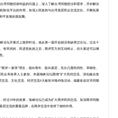
及台湾同胞切身利益的问题上，深入了解台湾同胞想法和需求，开好解决
为机制化平台的作用，加强人民政协与台湾基层民众交流交往。不断拓展
和平发展的朋友圈。
峡论坛开幕式上致辞时说，他从第一届开始就没有缺席过论坛。过去十
的、有民间的，民进党执政之后，两岸官方的互动终止，但大家还可以继
色。
“两岸一家亲”理念，面向青年、面向基层，充分凸显民间性、草根性、
层民众和各界人士参加。本届海峡论坛围绕“扩大民间交流、深化融合发
交流、文化交流、经济交流4大板块36项49场活动，福建各设区市同期
经过10年的发展，海峡论坛已成为扩大两岸民间交流、加深两岸同胞
基层交流的重要品牌，在两岸交流中发挥了独特作用。