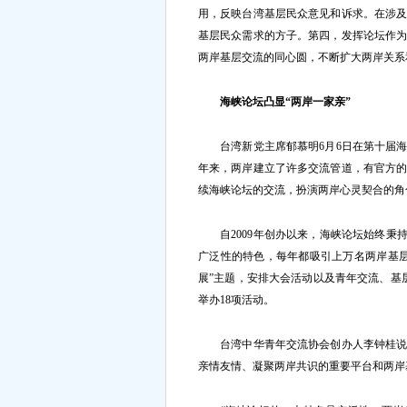
用，反映台湾基层民众意见和诉求。在涉
基层民众需求的方子。第四，发挥论坛作
两岸基层交流的同心圆，不断扩大两岸关系
海峡论坛凸显“两岸一家亲”
台湾新党主席郁慕明6月6日在第十届海
年来，两岸建立了许多交流管道，有官方
续海峡论坛的交流，扮演两岸心灵契合的角
自2009年创办以来，海峡论坛始终秉持
广泛性的特色，每年都吸引上万名两岸基
展”主题，安排大会活动以及青年交流、基层
举办18项活动。
台湾中华青年交流协会创办人李钟桂说，
亲情友情、凝聚两岸共识的重要平台和两岸