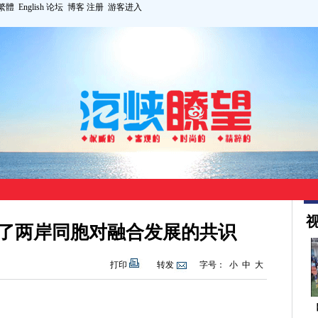
繁體
English
论坛
博客
注册
游客进入
视
了两岸同胞对融合发展的共识
打印
转发
字号：
小
中
大