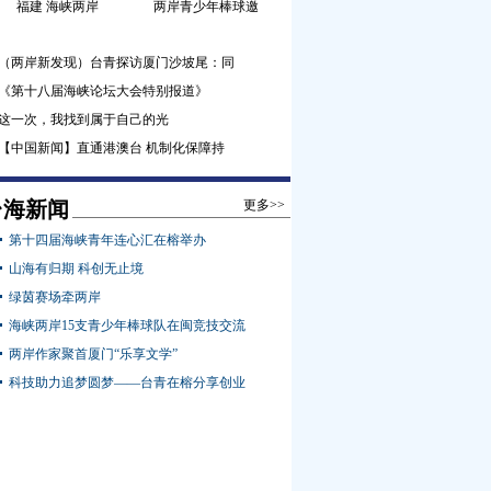
福建 海峡两岸
两岸青少年棒球邀
（两岸新发现）台青探访厦门沙坡尾：同
《第十八届海峡论坛大会特别报道》
这一次，我找到属于自己的光
【中国新闻】直通港澳台 机制化保障持
台海新闻
更多>>
第十四届海峡青年连心汇在榕举办
山海有归期 科创无止境
绿茵赛场牵两岸
海峡两岸15支青少年棒球队在闽竞技交流
两岸作家聚首厦门“乐享文学”
科技助力追梦圆梦——台青在榕分享创业