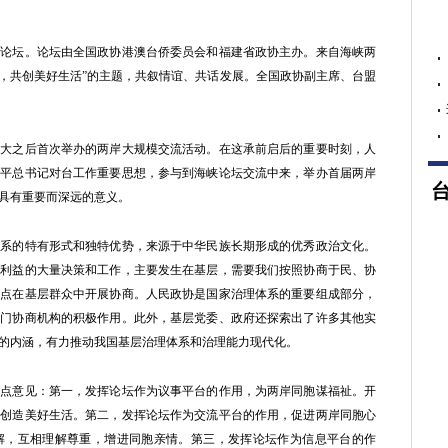
坛。论坛由全国政协港澳台侨委员会和福建省政协主办。来自海峡两
祉，共创美好生活”的主题，共叙情谊、共话发展。全国政协副主席、台盟
之后首次举办的两岸大规模交流活动。在这承前启后的重要时刻，人
近平总书记对台工作重要思想，参与到海峡论坛交流中来，举办首届两岸
具有重要而深远的意义。
的特有形式和独特优势，来源于中华民族长期形成的优秀政治文化。
众利益的大量决策和工作，主要发生在基层，需要我们按照协商于民、协
重点在基层群众中开展协商。人民政协是国家治理体系的重要组成部分，
专门协商机构的积极作用。此外，基层党委、政府还探索出了许多其他实
的内涵，有力推动我国基层治理体系和治理能力现代化。
意见：第一，发挥论坛作为议事平台的作用，为两岸同胞谋福祉。开
众创造美好生活。第二，发挥论坛作为交流平台的作用，促进两岸同胞心
解，互相理解尊重，增进同胞亲情。第三，发挥论坛作为信息平台的作