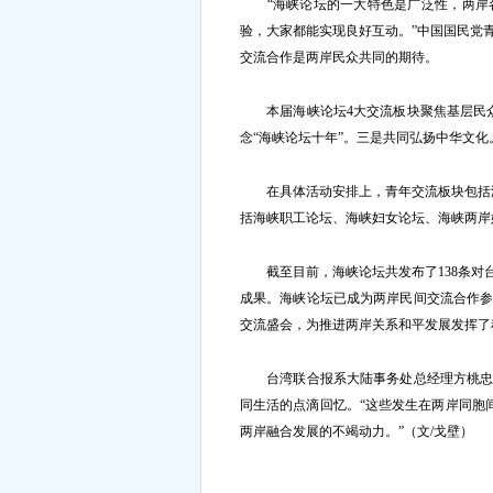
“海峡论坛的一大特色是广泛性，两岸各
验，大家都能实现良好互动。”中国国民党
交流合作是两岸民众共同的期待。
本届海峡论坛4大交流板块聚焦基层民众
念“海峡论坛十年”。三是共同弘扬中华文
在具体活动安排上，青年交流板块包括海
括海峡职工论坛、海峡妇女论坛、海峡两岸
截至目前，海峡论坛共发布了138条对
成果。海峡论坛已成为两岸民间交流合作
交流盛会，为推进两岸关系和平发展发挥了
台湾联合报系大陆事务处总经理方桃忠说
同生活的点滴回忆。“这些发生在两岸同胞
两岸融合发展的不竭动力。”（文/戈壁）