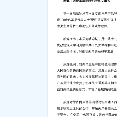
苏辉：两岸基层治理论坛意义重大
第十届海峡论坛首次设立两岸基层治理论
岸100余名基层代表人士围绕“共谋民生福
中央主席苏辉出席论坛开幕式并致辞。
苏辉指出，本届海峡论坛，是中共十九大
民政协深入学习贯彻中共十九大精神和习
基层治理论坛，对推动两岸关系和平发展，
苏辉强调，协商民主是中国特色治理体系
人民群众是协商民主的重点。涉及人民群
商为民的要求，大力发展基层协商民主，
在基层治理中发挥了协商民主重要渠道和
践协商民主的新形式，丰富了基层协商民主
苏辉对举办两岸基层治理论坛阐述了四点
展乡镇村里之间的合作，带领两岸基层民
灵契合。在交流中求同存异，逐步消除误