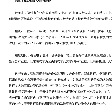
深化了榕台经贸交流与合作
近年来，福州市充分发挥对台区位优势，积极在先行先试中走前头，在扎
创新示范区等建设中不断深化榕台合作，极大促进了榕台经济社会融合发展，
据统计，截至2018年3月，福州全市累计批准台资项目3796项（含第三地）
州的台湾百大企业17家（20个项目）。2009年新大陆成为第一家赴台投资
湾地区设立的企业有25家，福州企业协议投资9013.6万美元。
在这期间，榕台电子信息、机械装备、轻工食品等产业集聚效应增强，形
显示器产业链、以东南汽车为龙头的汽车及其零部件产业链、以清禄集团、大
这些年来，海峡两岸金融合作成效明显，合作金库、彰化银行、华南银行、
福州市已成为台湾银行机构最集中的省会城市，彰化银行福州分行成为大陆
银行；大陆五家台资保险公司中有4家在福州设立保险机构，大陆首家台企联
建设银行福建省分行、平安银行分别设立总行级的“海峡两岸跨境金融中心”、
省分行设立自贸区内首家“两岸金融服务中心”，自贸区福州片区内14家商业
查询业务，平安银行依托信用记录查询系统率先发行台胞个人信用卡业务。