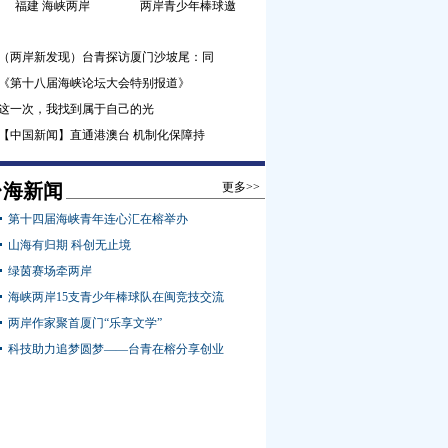
福建 海峡两岸
两岸青少年棒球邀
（两岸新发现）台青探访厦门沙坡尾：同
《第十八届海峡论坛大会特别报道》
这一次，我找到属于自己的光
【中国新闻】直通港澳台 机制化保障持
台海新闻
更多>>
第十四届海峡青年连心汇在榕举办
山海有归期 科创无止境
绿茵赛场牵两岸
海峡两岸15支青少年棒球队在闽竞技交流
两岸作家聚首厦门“乐享文学”
科技助力追梦圆梦——台青在榕分享创业