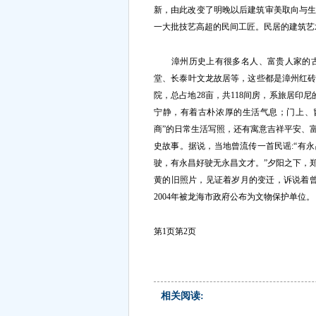
新，由此改变了明晚以后建筑审美取向与
一大批技艺高超的民间工匠。民居的建筑艺
漳州历史上有很多名人、富贵人家的古
堂、长泰叶文龙故居等，这些都是漳州红砖
院，总占地28亩，共118间房，系旅居印
宁静，有着古朴浓厚的生活气息；门上、
商”的日常生活写照，还有寓意吉祥平安、
史故事。据说，当地曾流传一首民谣:“有永
驶，有永昌好驶无永昌文才。”夕阳之下，
黄的旧照片，见证着岁月的变迁，诉说着曾
2004年被龙海市政府公布为文物保护单位。
第1页
第2页
相关阅读: