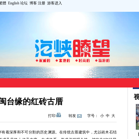
繁體
English
论坛
博客
注册
游客进入
视
闽台缘的红砖古厝
打印
转发
字号：
小
中
大
有着深厚和不可分割的历史渊源。在传统古厝建筑中，尤以砖木石结