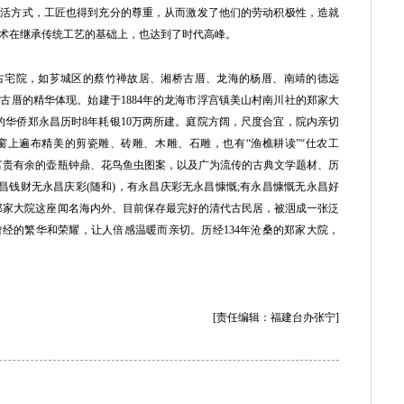
生活方式，工匠也得到充分的尊重，从而激发了他们的劳动积极性，造就
术在继承传统工艺的基础上，也达到了时代高峰。
宅院，如芗城区的蔡竹禅故居、湘桥古厝、龙海的杨厝、南靖的德远
古厝的精华体现。始建于1884年的龙海市浮宫镇美山村南川社的郑家大
尼的华侨郑永昌历时8年耗银10万两所建。庭院方阔，尺度合宜，院内亲切
窗上遍布精美的剪瓷雕、砖雕、木雕、石雕，也有“渔樵耕读”“仕农工
富贵有余的壶瓶钟鼎、花鸟鱼虫图案，以及广为流传的古典文学题材、历
昌钱财无永昌庆彩(随和)，有永昌庆彩无永昌慷慨;有永昌慷慨无永昌好
郑家大院这座闻名海内外、目前保存最完好的清代古民居，被洇成一张泛
经的繁华和荣耀，让人倍感温暖而亲切。历经134年沧桑的郑家大院，
[责任编辑：福建台办张宁]