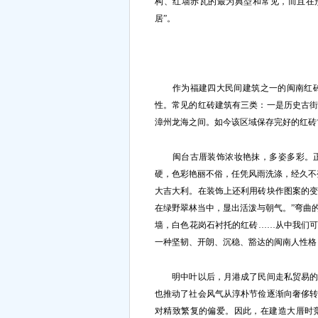
构、红墙赤瓦的最为典型和常见，而且在
居”。
作为福建四大民间建筑之一的闽南红砖
性。常见的红砖建筑有三类：一是历史古
漳州龙海之间。如今该区域保存完好的红砖
闽台古厝装饰浓妆艳抹，多姿多彩。正面
硬，色彩艳丽不俗，任凭风雨洗涤，经久不
大吉大利。在装饰上还利用砖块作图案的
在绿野翠林当中，显出活泼与朝气。”弯曲
墙，白色花岗石衬托的红砖……从中我们
一种坚韧、开朗、沉稳、豁达的闽南人性格
明中叶以后，月港成了民间走私贸易的著
也推动了社会风气从淳朴节俭逐渐向奢侈
对精致繁复的偏爱。因此，在建造大厝时