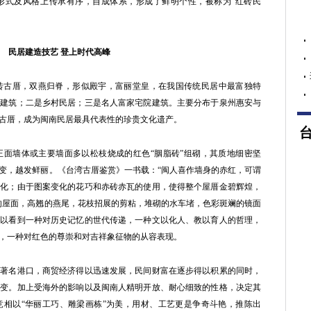
形式及风格上传承有序，自成体系，形成了鲜明个性，被称为“红砖民
民居建造技艺 登上时代高峰
古厝，双燕归脊，形似殿宇，富丽堂皇，在我国传统民居中最富独特
街建筑；二是乡村民居；三是名人富家宅院建筑。主要分布于泉州惠安与
古厝，成为闽南民居最具代表性的珍贵文化遗产。
墙体或主要墙面多以松枝烧成的红色“胭脂砖”组砌，其质地细密坚
变，越发鲜丽。《台湾古厝鉴赏》一书载：“闽人喜作墙身的赤红，可谓
变化；由于图案变化的花巧和赤砖赤瓦的使用，使得整个屋厝金碧辉煌，
的屋面，高翘的燕尾，花枝招展的剪粘，堆砌的水车堵，色彩斑斓的镜面
可以看到一种对历史记忆的世代传递，一种文以化人、教以育人的哲理，
，一种对红色的尊崇和对吉祥象征物的从容表现。
名港口，商贸经济得以迅速发展，民间财富在逐步得以积累的同时，
转变。加上受海外的影响以及闽南人精明开放、耐心细致的性格，决定其
竞相以“华丽工巧、雕梁画栋”为美，用材、工艺更是争奇斗艳，推陈出