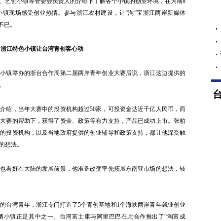
、艺创小镇等管委会负责人的介绍下了解各个小镇的创业环境，在为期8
小镇现场感受创业热情。参与浙江农村建设，让“淘”宝浙江两岸新媒体
不已。
浙江特色小镇让台湾青创客心动
镇举办的浙台合作周第二届两岸青年创业大赛后说，浙江这边提供的
。
绍，当年大赛中的投资机构超过50家，可投资金达近千亿人民币，而
，在大赛的帮助下，获得了资金、政策等有力支持，产品已成功上市。张柏
跃的投资机构，以及当地政府提供的创业辅导和政策支持，都让他深受触
的想法。
看好在大陆的发展前景，他准备改变率先拓展东南亚市场的想法，转
台湾青年，浙江专门打造了5个青创基地和1个海峡两岸青年就业创业
栖小镇正是其中之一。台湾富士康与阿里巴巴在此合作推出了“淘富成