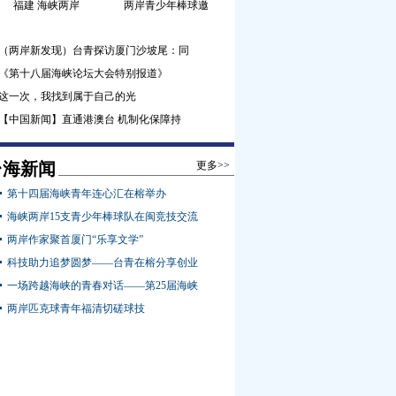
福建 海峡两岸
两岸青少年棒球邀
（两岸新发现）台青探访厦门沙坡尾：同
《第十八届海峡论坛大会特别报道》
这一次，我找到属于自己的光
【中国新闻】直通港澳台 机制化保障持
台海新闻
更多>>
第十四届海峡青年连心汇在榕举办
海峡两岸15支青少年棒球队在闽竞技交流
两岸作家聚首厦门“乐享文学”
科技助力追梦圆梦——台青在榕分享创业
一场跨越海峡的青春对话——第25届海峡
两岸匹克球青年福清切磋球技