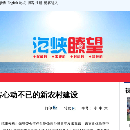
繁體
English
论坛
博客
注册
游客进入
视
客心动不已的新农村建设
打印
转发
字号：
小
中
大
上，杭州云栖小镇管委会主任吕钢锋向台湾青年发出邀请，该文化体验营中