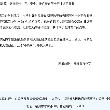
端计算、智能硬件生产、资金、推广渠道等全产业链的服务。
江的创业环境，台湾时际创意传媒副理陈奕如当即通过社交平台脸书
小镇等浙江特色小镇的介绍和图片。她告诉记者，随着浙台交流的日益密
拓展到文化交流、社群活动等多个维度，获得不少台湾青年的点赞。
创客邱苡祯也经常将在大陆创业的感受反馈在脸书上。她说，许多台
来大陆创业，抛掉“小确幸”，寻找大商机。
[责任编辑：福建台办张宁]
证130248号 京公网安备110102003391 主办单位：福建省人民政府台湾事务办公室
中
地址：福州市华林路80号 邮政编码：350003