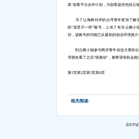
真”创客平台合作计划，为创客提供包括云
为了让海峡对岸的台湾青年更加了解浙
的“浙里不一样”账号，上传了有关云栖
切，该账号的功能已从最初的创业环境推介
到云栖小镇参与两岸青年创业大赛的台湾
湾朋友看了之后“很激动”，都希望有机会能
第1页
第2页
第3页
第4页
相关阅读:
京ICP