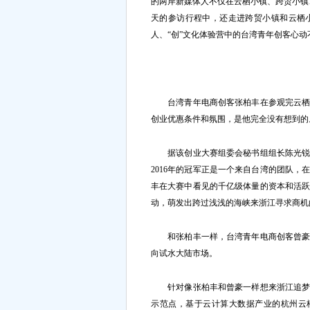
的两岸新媒体人不仅在云栖小镇、跨贸小镇
天的参访行程中，还走进跨贸小镇和云栖
人、“创”文化体验营中的台湾青年创客心动
台湾青年电商创客张柏丰在参观完云栖小
创业优惠条件和氛围，是他完全没有想到的
据该创业大赛组委会秘书组组长陈光锐介
2016年的冠军正是一个来自台湾的团队
丰在大赛中看见的千亿级体量的资本和活
动，萌发出跨过浅浅的海峡来浙江寻求商机
和张柏丰一样，台湾青年电商创客曾豪也
向试水大陆市场。
针对像张柏丰和曾豪一样想来浙江追梦的
示范点，基于云计算大数据产业的杭州云