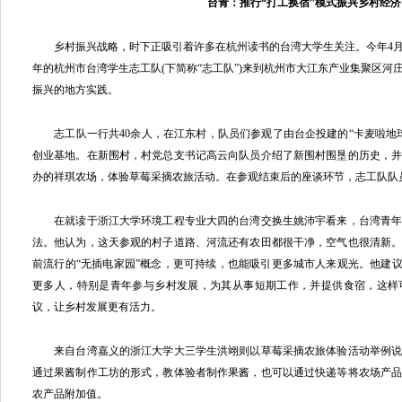
台青：推行“打工换宿”模式振兴乡村
乡村振兴战略，时下正吸引着许多在杭州读书的台湾大学生关注。今年4月
年的杭州市台湾学生志工队(下简称“志工队”)来到杭州市大江东产业集聚区河
振兴的地方实践。
志工队一行共40余人，在江东村，队员们参观了由台企投建的“卡麦啦地
创业基地。在新围村，村党总支书记高云向队员介绍了新围村围垦的历史，
办的祥琪农场，体验草莓采摘农旅活动。在参观结束后的座谈环节，志工队队
在就读于浙江大学环境工程专业大四的台湾交换生姚沛宇看来，台湾青年
法。他认为，这天参观的村子道路、河流还有农田都很干净，空气也很清新
前流行的“无插电家园”概念，更可持续，也能吸引更多城市人来观光。他建议
更多人，特别是青年参与乡村发展，为其从事短期工作，并提供食宿，这样
议，让乡村发展更有活力。
来自台湾嘉义的浙江大学大三学生洪翊则以草莓采摘农旅体验活动举例说
通过果酱制作工坊的形式，教体验者制作果酱，也可以通过快递等将农场产
农产品附加值。