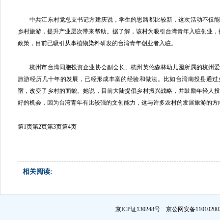
中共江东村党总支书记方建庆说，学生的思路都比较新，这次活动不仅能
乡村旅游，提升产业层次带来帮助。据了解，该村为吸引台湾青年入驻创业，推
政策，目前已吸引从事植物染料研发的台湾青年创业者入驻。
杭州市台湾同胞投资企业协会副会长、杭州英伦森林幼儿园所属的杭州爱
旅游经历几十年的发展，已经形成丰富的经验和做法。比如台湾南投县通过
宿，改变了乡村的面貌。她说，目前大陆提倡乡村振兴战略，并鼓励年轻人
好的机会，因为台湾青年有比较强的文创能力，这与许多农村的发展旅游的方
第1页
第2页
第3页
第4页
相关阅读:
京ICP证130248号 京公网安备1101