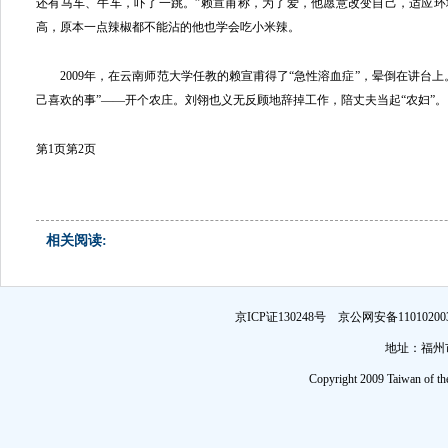
还有马车、牛车，吓了一跳。”赖宣甫称，为了爱，他愿意改变自己，适应
高，原本一点辣椒都不能沾的他也学会吃小米辣。
2009年，在云南师范大学任教的赖宣甫得了“急性溶血症”，晕倒在讲台上
己喜欢的事”——开个农庄。刘翎也义无反顾地辞掉工作，陪丈夫当起“农妇”。
第1页
第2页
相关阅读:
京ICP证130248号 京公网安备1101
地址：福州市
Copyright 2009 Taiwan of th