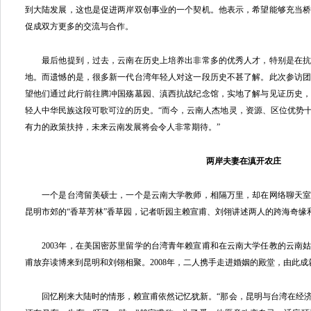
到大陆发展，这也是促进两岸双创事业的一个契机。他表示，希望能够充当
促成双方更多的交流与合作。
最后他提到，过去，云南在历史上培养出非常多的优秀人才，特别是在抗
地。而遗憾的是，很多新一代台湾年轻人对这一段历史不甚了解。此次参访
望他们通过此行前往腾冲国殇墓园、滇西抗战纪念馆，实地了解与见证历史
轻人中华民族这段可歌可泣的历史。“而今，云南人杰地灵，资源、区位优势
有力的政策扶持，未来云南发展将会令人非常期待。”
两岸夫妻在滇开农庄
一个是台湾留美硕士，一个是云南大学教师，相隔万里，却在网络聊天室
昆明市郊的“香草芳林”香草园，记者听园主赖宣甫、刘翎讲述两人的跨海奇缘和
2003年，在美国密苏里留学的台湾青年赖宣甫和在云南大学任教的云南
甫放弃读博来到昆明和刘翎相聚。2008年，二人携手走进婚姻的殿堂，由此
回忆刚来大陆时的情形，赖宣甫依然记忆犹新。“那会，昆明与台湾在经济