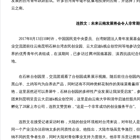
发展的台湾青年跃跃欲试。许多台湾青年毫不犹豫地投身到云南，并选择了
云之南。
连胜文：未来云南发展将会令人非常期
2017年8月13日10时许，中国国民党中央委员、台湾财团法人青年发展基
业交流团前往云南昆明石林台湾农民创业园、云大启迪k栈众创空间等地参访交
界的优秀青年代表组成，在滇期间，已参访过腾冲国殇墓园、滇西抗战纪念
地。
在石林台创园里，交流团观看了台创园成果展示视频。随后前往台创园内
黑山羊、土鸡等均为自养农产品，同时还有不同种类鲜花制作的美味菜肴赢得
艳，这里居然还可以养犀牛，石林台创园的多样性产业发展让我深受启发”，
团来到昆明呈贡云大启迪k栈众创空间，这里是由云南大学和清华启迪控股共
孵化了28家上市公司，连胜文赞赏称，“这是一个非常成功的创业服务平台”。
连胜文在接受记者采访时称，大陆的创业环境相对台湾来说，对年轻人是
同一个产业没办法容纳太多的同质性企业。他指出，大陆市场虽竞争激烈，
纳不同的竞争者生存，同时大陆对青创事业支持力度很大。他非常乐意让拥