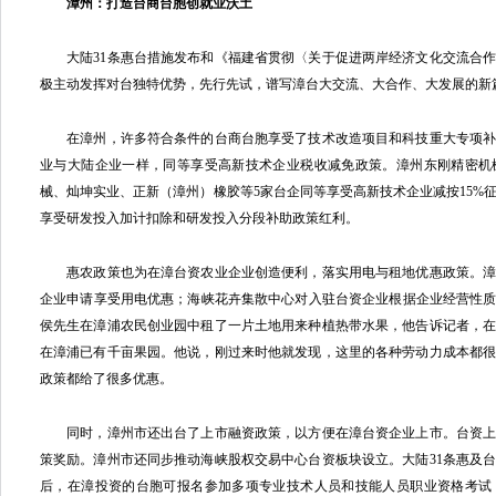
漳州：打造台商台胞创就业沃土
大陆31条惠台措施发布和《福建省贯彻〈关于促进两岸经济文化交流合作
极主动发挥对台独特优势，先行先试，谱写漳台大交流、大合作、大发展的新
在漳州，许多符合条件的台商台胞享受了技术改造项目和科技重大专项补
业与大陆企业一样，同等享受高新技术企业税收减免政策。漳州东刚精密机
械、灿坤实业、正新（漳州）橡胶等5家台企同等享受高新技术企业减按15%
享受研发投入加计扣除和研发投入分段补助政策红利。
惠农政策也为在漳台资农业企业创造便利，落实用电与租地优惠政策。漳浦
企业申请享受用电优惠；海峡花卉集散中心对入驻台资企业根据企业经营性质优惠
侯先生在漳浦农民创业园中租了一片土地用来种植热带水果，他告诉记者，
在漳浦已有千亩果园。他说，刚过来时他就发现，这里的各种劳动力成本都
政策都给了很多优惠。
同时，漳州市还出台了上市融资政策，以方便在漳台资企业上市。台资上
策奖励。漳州市还同步推动海峡股权交易中心台资板块设立。大陆31条惠及台
后，在漳投资的台胞可报名参加多项专业技术人员和技能人员职业资格考试