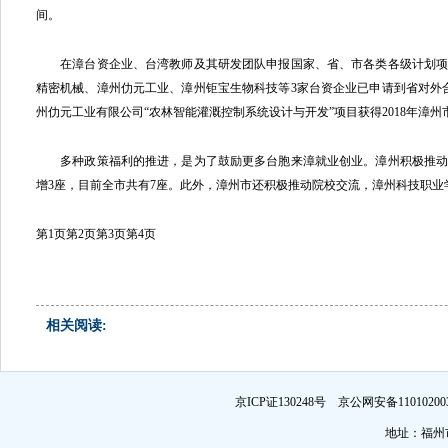
间。
在漳台资企业、台湾教师及其研发团队申报国家、省、市各类各级计划项
精密机械、漳州仂元工业、漳州钜宝生物科技等3家台资企业已申请到省对外合
州仂元工业有限公司“农林智能灌溉控制系统设计与开发”项目获得2018年漳州
多种政策福利的推进，是为了鼓励更多台胞来漳就业创业。漳州积极推动
增3座，目前全市共有7座。此外，漳州市还积极推动院校交流，漳州科技职
第1页
第2页
第3页
第4页
相关阅读:
京ICP证130248号 京公网安备1101
地址：福州市