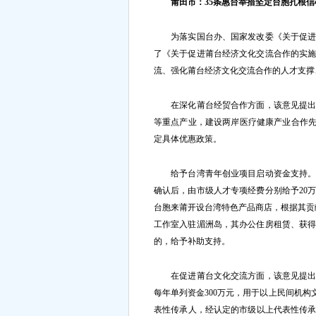
莆田市：35条惠台举措坚定台胞扎根信
为落实国台办、国家发改委《关于促进两
了《关于促进莆台经济文化交流合作的实施
流、强化莆台经济文化交流合作的人才支撑
在深化莆台经贸合作方面，该意见提出，
等重点产业，建设两岸医疗健康产业合作先
定具体优惠政策。
给予台湾青年创业项目启动资金支持。创
确认后，由市级人才专项经费分别给予20
台胞来莆开设台湾特色产品商店，根据其贡
工作室入驻湄洲岛，其办公住房租赁、获
的，给予补助支持。
在促进莆台文化交流方面，该意见提出，
每年单列资金300万元，用于以上民间机构
表性传承人，经认定的市级以上代表性传承人