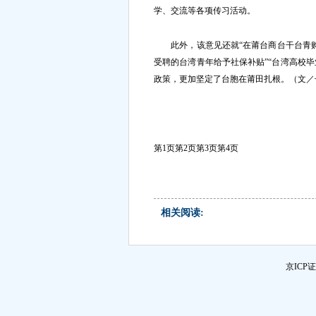
学、交流等各项传习活动。
此外，该意见还就“在莆台商台干台青购租
受聘的台湾青年给予社保补贴”“台湾高校毕
政策，更加坚定了台胞在莆田扎根。（文／
第1页
第2页
第3页
第4页
相关阅读:
京ICP