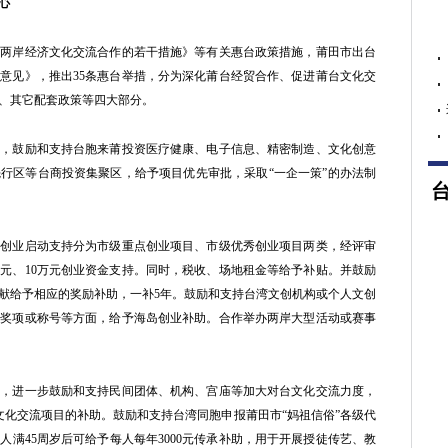
心
岸经济文化交流合作的若干措施》等有关惠台政策措施，莆田市出台
意见》，推出35条惠台举措，分为深化莆台经贸合作、促进莆台文化交
、其它配套政策等四大部分。
鼓励和支持台胞来莆投资医疗健康、电子信息、精密制造、文化创意
行区等台商投资集聚区，给予项目优先审批，采取“一企一策”的办法制
业启动支持分为市级重点创业项目、市级优秀创业项目两类，经评审
万元、10万元创业资金支持。同时，税收、场地租金等给予补贴。并鼓励
献给予相应的奖励补助，一补5年。鼓励和支持台湾文创机构或个人文创
得奖项或称号等方面，给予海岛创业补助。合作举办两岸大型活动或赛事
进一步鼓励和支持民间团体、机构、宫庙等加大对台文化交流力度，
文化交流项目的补助。鼓励和支持台湾同胞申报莆田市“妈祖信俗”各级代
满45周岁后可给予每人每年3000元传承补助，用于开展授徒传艺、教