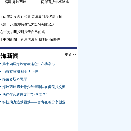
福建 海峡两岸
两岸青少年棒球邀
（两岸新发现）台青探访厦门沙坡尾：同
《第十八届海峡论坛大会特别报道》
这一次，我找到属于自己的光
【中国新闻】直通港澳台 机制化保障持
台海新闻
更多>>
第十四届海峡青年连心汇在榕举办
山海有归期 科创无止境
绿茵赛场牵两岸
海峡两岸15支青少年棒球队在闽竞技交流
两岸作家聚首厦门“乐享文学”
科技助力追梦圆梦——台青在榕分享创业