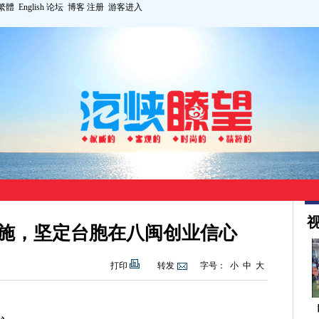
繁體
English
论坛
博客
注册
游客进入
视
措施，坚定台胞在八闽创业信心
打印
转发
字号：
小
中
大