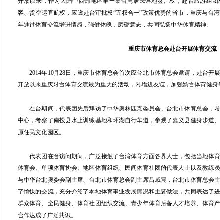
开放以来，作为大陆中西部地区唯一集台湾居民落地签注权，赴台旅游组团
客、货空运直航权，应邀赴台审批权“五权合一”政策优势的省市，重庆与台
年通过体育交流增进情感，强健体魄，磨砺意志，共同弘扬中华体育精神。
重庆市体育总会赴台开展体育交流
2014年10月28日，重庆市体育总会首次应台北市体育总会邀请，赴台开
开放以来重庆对台体育交流最为重大的活动，对增进友谊，加强渝台体育健身
在台期间，代表团先后拜访了中华奥林匹克委员会、台北市体育总会，考
中心，考察了南投县水上训练基地和环湖自行车道，参观了嘉义县健身步道
原住民文化园区。
代表团在台访问期间，广泛接触了台湾体育方面各界人士，包括当地体育
体育会、单项体育协会、地区体育组织、民间体育社团的代表人士以及教练
与中华台北奥委会副主席、台北市体育总会副主席吕威震，台北市体育总会
了愉快的交流，充分介绍了本地体育事业发展情况和主要做法，共同表达了
群众体育、全民健身、体育社团组织交流、青少年体育后备人才培养、体育
合作达成了广泛共识。