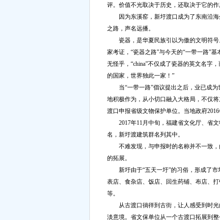
评。价值不光取决于历史，还取决于它的作
因为东溪窑，新圩渡口成为了东南沿海外
之路，声名远播。
瓷器，是华夏民族引以为傲的文明符号。
家考证，“瓷器之路”与今天的“一带一路”
无怪乎，“china”不仅成了瓷器的英文
的国家，世界独此一家！”
当“一带一路”倡议提出之后，业已成为
地积极作为，从小切口融入大格局，不仅将
渡口申报省级文物保护单位。当地政府201
2017年11月中旬，福建省文化厅、省
名，新圩渡建筑群名列其中。
不难发现，与申报时的名称并不一致，由“
的拓展。
新圩由于“五天一圩”的习俗，形成了市场
表店、食杂店、饭店、回生药铺、布店、打
等。
从古渡口徜徉到古街，让人感受到时光的
淡意境。省文保单位从一个古渡口拓展到整