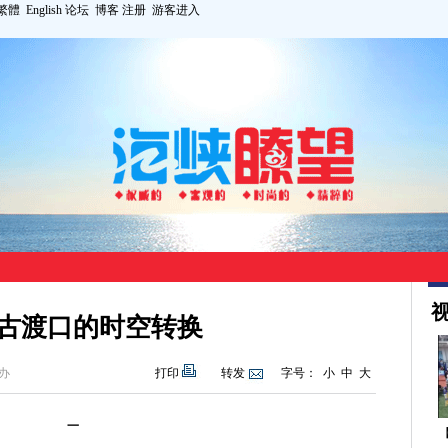
繁體
English
论坛
博客
注册
游客进入
视
古渡口的时空转换
办
打印
转发
字号：
小
中
大
一