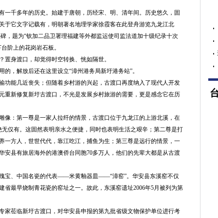
一千多年的历史。始建于唐朝，历经宋、明、清年间。历史悠久，固
关于它文字记载有，明朝著名地理学家徐霞客在此登舟游览九龙江北
此立碑，题为“钦加二品卫署理福建等外都监运使司监法道加十级纪录十次
下台阶上的花岗岩石板。
置身渡口，却觉得时空转换、恍如隔世。
用的，解放后还在这里设立“漳州港务局新圩港务站”。
功能几近丧失；但随着乡村游的兴起，古渡口再度纳入了现代人开发
0多万元重新修复新圩古渡口，不光是发展乡村旅游的需要，更是感念它在历
像：第一尊是一家人拉纤的情景，古渡口位于九龙江的上游北溪，在
域绝无仅有。这固然表明亲水之便捷，同时也表明生活之艰辛；第二尊是打
养一方人，世世代代，靠江吃江，捕鱼为生；第三尊是远行的情景，一
华安县有旅居海外的港澳侨台同胞70多万人，他们的先辈大都是从古渡
宝、中国名瓷的代表——米黄釉器皿——“漳窑”。华安县东溪窑不仅
省最早烧制青花瓷的窑址之一。故此，东溪窑遗址2006年5月被列为第
物专家莅临新圩古渡口，对华安县申报的第九批省级文物保护单位进行考