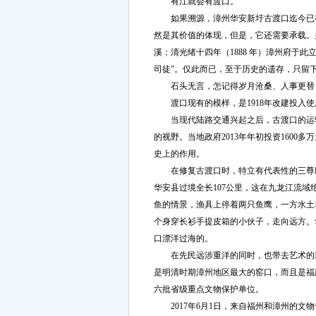
有江就会有渡口。
如果溯源，漳州华安新圩古渡口迄今已有
然是其价值的体现，但是，它还需要承载。
溪；清光绪十四年（1888 年）漳州府于
司徒”。仅此而已，至于历史的遗存，只留
石头无言，怎记得岁月沧桑、人事更替？
渡口现有的模样，是1918年改建投入使
当现代陆路交通兴起之后，古渡口的运输
的视野。当地政府2013年年初投资160
史上的作用。
在修复古渡口时，特立有代表性的三尊雕
华安县过境全长107公里，这在九龙江流
鱼的情景，渔具上停着两只鱼鹰，一方水土
个身穿长衫手提皮箱的小伙子，走向远方。
口漂洋过海的。
在先民远涉重洋的同时，也带去艺术的瑰
是明清时期漳州地区最大的窑口，而且是福建
六批省级重点文物保护单位。
2017年6月1日，来自福州和漳州的文