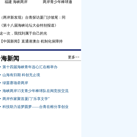
福建 海峡两岸
两岸青少年棒球邀
（两岸新发现）台青探访厦门沙坡尾：同
《第十八届海峡论坛大会特别报道》
这一次，我找到属于自己的光
【中国新闻】直通港澳台 机制化保障持
台海新闻
更多>>
第十四届海峡青年连心汇在榕举办
山海有归期 科创无止境
绿茵赛场牵两岸
海峡两岸15支青少年棒球队在闽竞技交流
两岸作家聚首厦门“乐享文学”
科技助力追梦圆梦——台青在榕分享创业