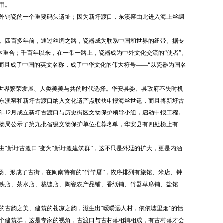
用。
销瓷的一个重要码头遗址；因为新圩渡口，东溪窑由此进入海上丝绸
四百多年前，通过丝绸之路，瓷器成为联系中国和世界的纽带。据专
基本重合；千百年以来，在一带一路上，瓷器成为中外文化交流的“使者”。
名字，而且成了中国的英文名称，成了中华文化的伟大符号——“以瓷器为国名
世界繁荣发展、人类美美与共的时代选择。华安县委、县政府不失时机
东溪窑和新圩古渡口纳入文化遗产点联袂申报海丝世遗，而且将新圩古
6年12月成立新圩古渡口与历史街区文物保护领导小组，启动申报工程。
文物局公示了第九批省级文物保护单位推荐名单，华安县有四处榜上有
新圩古渡口”变为“新圩渡建筑群”，这不只是外延的扩大，更是内涵
、形成了古街，在闽南特有的“竹竿厝”，依序排列有旅馆、米店、钟
铁店、茶水店、裁缝店、陶瓷农产品铺、香纸铺、竹器草席铺、盐馆
古韵之美、建筑的苍凉之韵，滋生出“暧暧远人村，依依墟里烟”的恬
个建筑群，这是专家的视角，古渡口与古村落相辅相成，有古村落才会