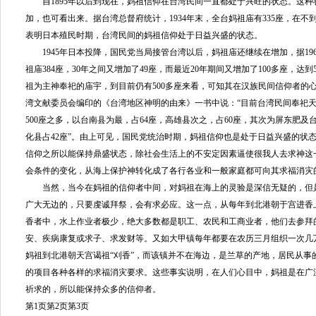
自1895年以后到现在，妈祖信仰在台湾民间一直都处于兴旺的状态。这种
加，也可看出来。据台湾总督府统计，1934年末，全台妈祖庙有335座，在不到
表明日本殖民时期，台湾民间的妈祖信仰处于日益兴盛的状态。
1945年日本投降，国民党当局接管台湾以后，妈祖庙还继续在增加，据19
祖庙384座，30年之间又增加了49座，而最近20年期间又增加了100多座，达
祖为主神奉祀的庙宇，到目前仍有500多座来看，可知其在汉族民间信仰者的
湾文献委员会编印的《台湾地区神明的由来》一书中说：“目前台湾民间奉祀
500座之多，以台南县为最，占64座，高雄县次之，占60座，其次为屏东肥及台
化县占42座”。由上可见，国民党统治时期，妈祖信仰也是处于日益兴盛的状
信仰之所以能保持鼎盛状态，除社会生活上的不安定因素逼使很我人去求神这
会条件的变化，从海上保护神转化成了各行各业和一般家庭都可向其求福消灾
当然，当今在妈祖的信仰者中间，对妈祖在海上的灵验是深信无疑的，但
广大无边的，只要虔诚拜祭，会有求必应。这一点，从每年到北港朝于宫进香
香者中，水上作业者极少，绝大多数都是职工、农民和工商业者，他们去参拜
安、疾病康复或求子、求发财等。又如大甲镇每年都要在农历三月组织一次几
妈祖到北港朝天宫谒祖“刈香”，而该镇并不在海边，是兰草的产地，居民从事
的项目各种各样的求福消灾要求。这些事实说明，在人们心目中，妈祖是在广
祈求的，所以能保持众多的信仰者。
第1页
第2页
第3页