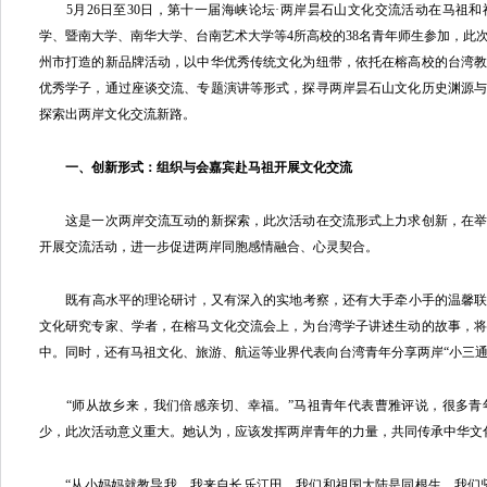
5月26日至30日，第十一届海峡论坛·两岸昙石山文化交流活动在马祖
学、暨南大学、南华大学、台南艺术大学等4所高校的38名青年师生参加，此
州市打造的新品牌活动，以中华优秀传统文化为纽带，依托在榕高校的台湾
优秀学子，通过座谈交流、专题演讲等形式，探寻两岸昙石山文化历史渊源
探索出两岸文化交流新路。
一、创新形式：组织与会嘉宾赴马祖开展文化交流
这是一次两岸交流互动的新探索，此次活动在交流形式上力求创新，在举
开展交流活动，进一步促进两岸同胞感情融合、心灵契合。
既有高水平的理论研讨，又有深入的实地考察，还有大手牵小手的温馨联谊
文化研究专家、学者，在榕马文化交流会上，为台湾学子讲述生动的故事，
中。同时，还有马祖文化、旅游、航运等业界代表向台湾青年分享两岸“小三通
“师从故乡来，我们倍感亲切、幸福。”马祖青年代表曹雅评说，很多青
少，此次活动意义重大。她认为，应该发挥两岸青年的力量，共同传承中华文
“从小妈妈就教导我，我来自长乐江田。我们和祖国大陆是同根生，我们坚