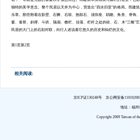
独特的美学意念。整个民居以天井为中心，营造出“四水归堂”的格局。而建
乐章。那些附着在影壁、石狮、石鼓、抱鼓石、须弥座、鸱吻、角兽、脊饰
窗、雀替、斜撑、斗拱、隔扇、檐栏、挂落、栏杆之处的砖、石、木“三雕”
民居的大门上的石刻对联，向行人述说着它悠久的历史和灿烂的文化。
第1页
第2页
相关阅读:
京ICP证130248号 京公网安备1101
地址：福州市
Copyright 2009 Taiwan of th