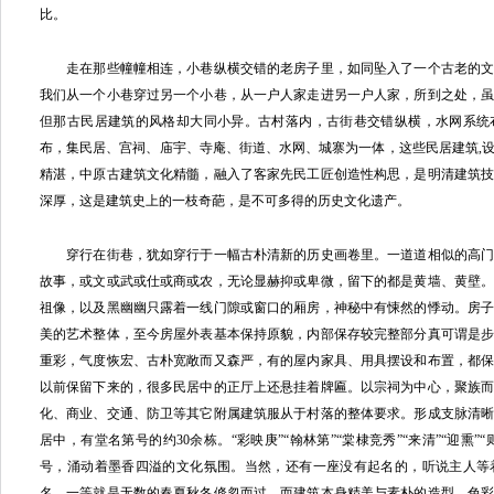
比。
走在那些幢幢相连，小巷纵横交错的老房子里，如同坠入了一个古老的文
我们从一个小巷穿过另一个小巷，从一户人家走进另一户人家，所到之处，
但那古民居建筑的风格却大同小异。古村落内，古街巷交错纵横，水网系统
布，集民居、宫祠、庙宇、寺庵、街道、水网、城寨为一体，这些民居建筑,
精湛，中原古建筑文化精髓，融入了客家先民工匠创造性构思，是明清建筑
深厚，这是建筑史上的一枝奇葩，是不可多得的历史文化遗产。
穿行在街巷，犹如穿行于一幅古朴清新的历史画卷里。一道道相似的高门
故事，或文或武或仕或商或农，无论显赫抑或卑微，留下的都是黄墙、黄壁
祖像，以及黑幽幽只露着一线门隙或窗口的厢房，神秘中有悚然的悸动。房
美的艺术整体，至今房屋外表基本保持原貌，内部保存较完整部分真可谓是
重彩，气度恢宏、古朴宽敞而又森严，有的屋内家具、用具摆设和布置，都
以前保留下来的，很多民居中的正厅上还悬挂着牌匾。以宗祠为中心，聚族
化、商业、交通、防卫等其它附属建筑服从于村落的整体要求。形成支脉清
居中，有堂名第号的约30余栋。“彩映庚”“翰林第”“棠棣竞秀”“来清”“迎熏”
号，涌动着墨香四溢的文化氛围。当然，还有一座没有起名的，听说主人等
名，一等就是无数的春夏秋冬倏忽而过。而建筑本身精美与素朴的造型，色