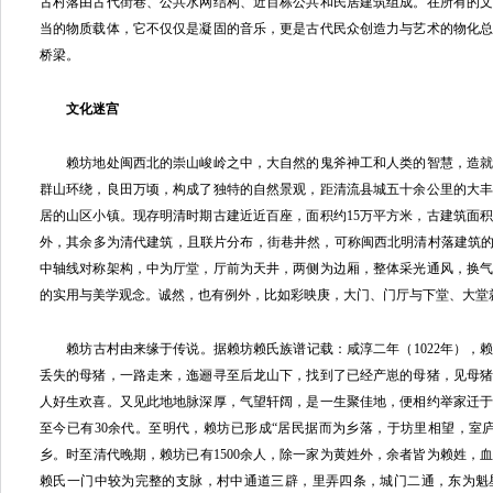
古村落由古代街巷、公共水网结构、近百栋公共和民居建筑组成。在所有的
当的物质载体，它不仅仅是凝固的音乐，更是古代民众创造力与艺术的物化
桥梁。
文化迷宫
赖坊地处闽西北的崇山峻岭之中，大自然的鬼斧神工和人类的智慧，造就
群山环绕，良田万顷，构成了独特的自然景观，距清流县城五十余公里的大
居的山区小镇。现存明清时期古建近近百座，面积约15万平方米，古建筑面积
外，其余多为清代建筑，且联片分布，街巷井然，可称闽西北明清村落建筑的
中轴线对称架构，中为厅堂，厅前为天井，两侧为边厢，整体采光通风，换
的实用与美学观念。诚然，也有例外，比如彩映庚，大门、门厅与下堂、大堂
赖坊古村由来缘于传说。据赖坊赖氏族谱记载：咸淳二年（1022年），
丢失的母猪，一路走来，迤逦寻至后龙山下，找到了已经产崽的母猪，见母
人好生欢喜。又见此地地脉深厚，气望轩阔，是一生聚佳地，便相约举家迁
至今已有30余代。至明代，赖坊已形成“居民据而为乡落，于坊里相望，室
乡。时至清代晚期，赖坊已有1500余人，除一家为黄姓外，余者皆为赖姓，
赖氏一门中较为完整的支脉，村中通道三辟，里弄四条，城门二通，东为魁