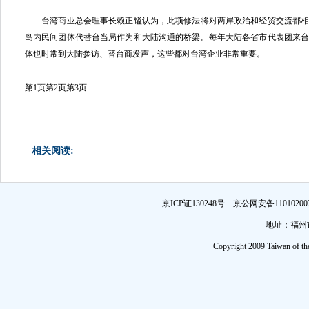
台湾商业总会理事长赖正镒认为，此项修法将对两岸政治和经贸交流都相
岛内民间团体代替台当局作为和大陆沟通的桥梁。每年大陆各省市代表团来
体也时常到大陆参访、替台商发声，这些都对台湾企业非常重要。
第1页
第2页
第3页
相关阅读:
京ICP证130248号 京公网安备1101
地址：福州市
Copyright 2009 Taiwan of th