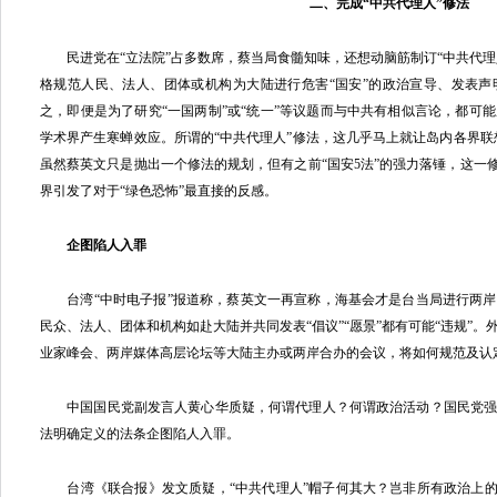
二、完成“中共代理人”修法
民进党在“立法院”占多数席，蔡当局食髓知味，还想动脑筋制订“中共代理人
格规范人民、法人、团体或机构为大陆进行危害“国安”的政治宣导、发表
之，即便是为了研究“一国两制”或“统一”等议题而与中共有相似言论，都可
学术界产生寒蝉效应。所谓的“中共代理人”修法，这几乎马上就让岛内各界联想
虽然蔡英文只是抛出一个修法的规划，但有之前“国安5法”的强力落锤，这一修
界引发了对于“绿色恐怖”最直接的反感。
企图陷人入罪
台湾“中时电子报”报道称，蔡英文一再宣称，海基会才是台当局进行两岸
民众、法人、团体和机构如赴大陆并共同发表“倡议”“愿景”都有可能“违规”
业家峰会、两岸媒体高层论坛等大陆主办或两岸合办的会议，将如何规范及认定
中国国民党副发言人黄心华质疑，何谓代理人？何谓政治活动？国民党强
法明确定义的法条企图陷人入罪。
台湾《联合报》发文质疑，“中共代理人”帽子何其大？岂非所有政治上的