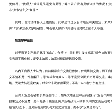
更何况，“代理人”难道是民进党当局说了算？若在没有足够证据的情况下指
非“麦卡锡主义”复辟？
同时，台湾法律界人士也质疑，此举恐怕违反台湾地区有关规定，未来如何
传”？如果法条欠缺明确性，将会被无限扩张到侵犯台湾民众的个人权益。
制造寒蝉效应
对于蔡英文声称的此项“修法”，台湾《中国时报》发文感叹“绿色执政离
党当局不思化解，反变本加厉，加紧封锁两岸民间交流。
岛内工商界人士认为，目前两岸官方交流已停摆，仅剩民间交流，而工商团体
义不清不楚，乱扣帽子，恐造成寒蝉效应，等于是要全面关闭两岸交流。事
场。无论大陆还是欧美，对企业来说都很重要，不该一味“封闭”所有交流。
台湾工业总会秘书长蔡练生指出，如果大陆企业和台商进行产业合作并出席
如果定义不清楚，是不是要干脆禁止两岸所有政治人物和民间的交流活动呢
顿”的状态下，当局应善用民间与大陆交流管道，而不该“反其道而行”。