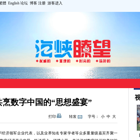
繁體
English
论坛
博客
注册
游客进入
视
烹数字中国的“思想盛宴”
打印
转发
字号：
小
中
大
经济领军企业代表，以及业界知名专家学者等众多重量级嘉宾齐聚一