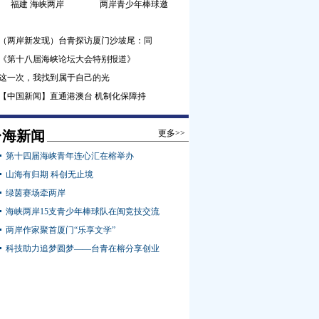
福建 海峡两岸
两岸青少年棒球邀
（两岸新发现）台青探访厦门沙坡尾：同
《第十八届海峡论坛大会特别报道》
这一次，我找到属于自己的光
【中国新闻】直通港澳台 机制化保障持
台海新闻
更多>>
第十四届海峡青年连心汇在榕举办
山海有归期 科创无止境
绿茵赛场牵两岸
海峡两岸15支青少年棒球队在闽竞技交流
两岸作家聚首厦门“乐享文学”
科技助力追梦圆梦——台青在榕分享创业