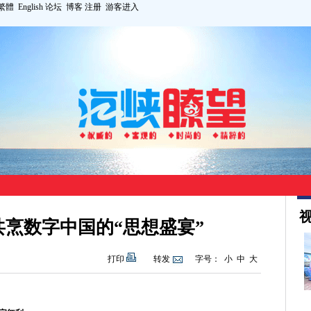
繁體
English
论坛
博客
注册
游客进入
视
烹数字中国的“思想盛宴”
打印
转发
字号：
小
中
大