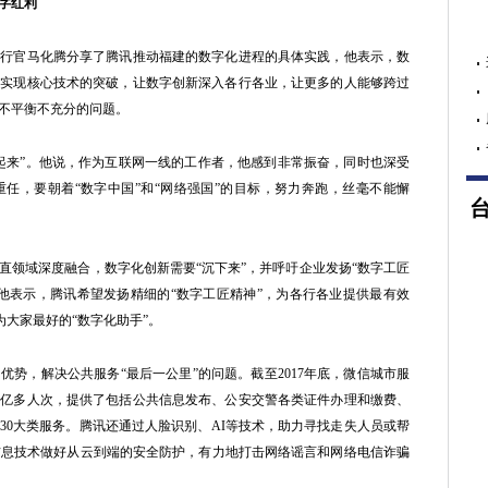
字红利
官马化腾分享了腾讯推动福建的数字化进程的具体实践，他表示，数
要实现核心技术的突破，让数字创新深入各行各业，让更多的人能够跨过
不平衡不充分的问题。
来”。他说，作为互联网一线的工作者，他感到非常振奋，同时也深受
任，要朝着“数字中国”和“网络强国”的目标，努力奔跑，丝毫不能懈
领域深度融合，数字化创新需要“沉下来”，并呼吁企业发扬“数字工匠
他表示，腾讯希望发扬精细的“数字工匠精神”，为各行各业提供最有效
为大家最好的“数字化助手”。
，解决公共服务“最后一公里”的问题。截至2017年底，微信城市服
务4亿多人次，提供了包括公共信息发布、公安交警各类证件办理和缴费、
30大类服务。腾讯还通过人脸识别、AI等技术，助力寻找走失人员或帮
信息技术做好从云到端的安全防护，有力地打击网络谣言和网络电信诈骗