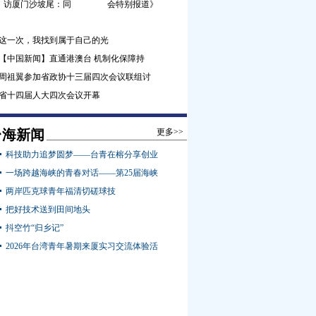
访厦门沙坡尾：同
会特别报道》
这一次，我找到属于自己的光
【中国新闻】直通港澳台 机制化保障持
周祖翼参加省政协十三届四次会议联组讨
省十四届人大四次会议开幕
台海新闻
更多>>
科技助力追梦圆梦——台青在榕分享创业
一场跨越海峡的青春对话——第25届海峡
两岸匹克球青年福清切磋球技
把好技术送到田间地头
抖空竹“归乡记”
2026年台湾青年暑期来厦实习交流体验活