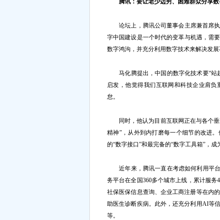
腾讯：要让老少边穷、困难群众分享数
论坛上，腾讯公司董事会主席兼首席执行
字中国建设是一个时代的变革与机遇，需
数字鸿沟，并充分利用数字技术来解决发展
马化腾提出，中国的数字化技术要“站起
启发，他觉得我们互联网和科技企业肩负重
怠。
同时，他认为目前互联网正在与各个垂直
精神”，从外到内打磨每一个细节的改进。
的“数字接口”和最完备的“数字工具箱”，成
近年来，腾讯一直在考虑如何利用平台优势
务平台在全国360多个城市上线，累计服
社保医保信息查询、企业工商注册等在内的
助医生诊断疾病。此外，还充分利用AI等
等。