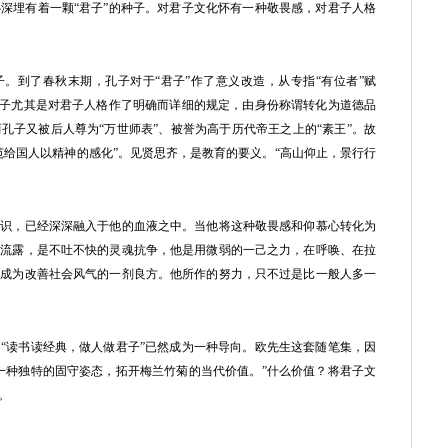
深埋有着一颗“君子”的种子。对君子文化怀有一种敬畏感，对君子人格
。到了春秋末期，孔子对于“君子”作了意义改造，从专指“有位者”赋
君子尤其是对君子人格作了明确而详细的规定，由身份称谓转化为道德品
孔子又被后人尊为“万世师表”、被誉为高于历代帝王之上的“素王”。故
范给国人以精神的感化”。见贤思齐，是教育的要义。“高山仰止，景行行
，已经深深融入于他的血液之中。当他将这种敬畏感和仰慕心转化为
情流露，是不吐不快的灵魂抗争，他是用微弱的一己之力，在呼唤、在拉
够成为改善社会风气的一剂良方。他所作的努力，只不过是比一般人多一
读书读经典，做人做君子”已然成为一种导向。欧先生这套随笔集，因
一种独特的固守姿态，拓开梅兰竹菊的当代价值。”什么价值？将君子文
。