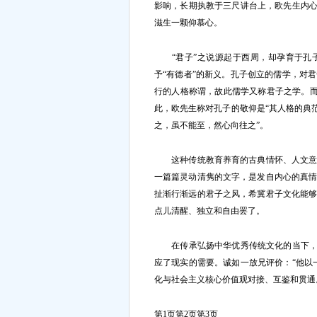
影响，长期执教于三尺讲台上，欧先生内心
滋生一颗仰慕心。
“君子”之说源起于西周，却孕育于孔子
予“有德者”的新义。孔子创立的儒学，对
行的人格称谓，故此儒学又称君子之学。而
此，欧先生称对孔子的敬仰是“其人格的典
之，虽不能至，然心向往之”。
这种传统教育养育的古典情怀、人文意识
一篇篇灵动清隽的文字，是发自内心的真
扯渐行渐远的君子之风，希冀君子文化能
点儿清醒、独立和自由罢了。
在传承弘扬中华优秀传统文化的当下，“
应了现实的需要。诚如一放兄评价：“他以
化与社会主义核心价值观对接、互鉴和贯通
第1页
第2页
第3页