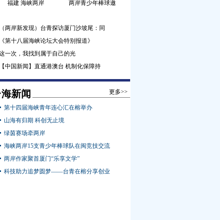
福建 海峡两岸
两岸青少年棒球邀
（两岸新发现）台青探访厦门沙坡尾：同
《第十八届海峡论坛大会特别报道》
这一次，我找到属于自己的光
【中国新闻】直通港澳台 机制化保障持
台海新闻
更多>>
第十四届海峡青年连心汇在榕举办
山海有归期 科创无止境
绿茵赛场牵两岸
海峡两岸15支青少年棒球队在闽竞技交流
两岸作家聚首厦门“乐享文学”
科技助力追梦圆梦——台青在榕分享创业