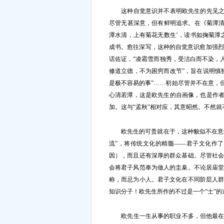
这种自觉意识并不表明欧先生的先见之明
尽管无甚深意，但有鲜明追求。在《菊潭清
潭水清，上有菊花无数生’，读书如掬菊潭
成书。愈往深写，这种的自觉意识愈加强烈
话佐证，“凌霜雪而独秀，受洁白而不染，
修道立德，不为困穷而改节”，旨在说明慎
是极不容易的事”……初始尽管并不在意，
心清若潭，这是欧先生的自画像，也是作者
加。这与“孟秋”相对应，其意昭然。不然
欧先生的可贵就在于，这种貌似不在意的
流”，将传统文化的精髓——君子文化作
因），而且还有深厚的群众基础。尽管社
会将君子风范奉为做人的圭臬。不论居庙
称，而忌为小人。君子文化在不同阶层人
知识分子！欧先生所作的不过是一个“士”
欧先生一生从事的职业不多，但他最在意是