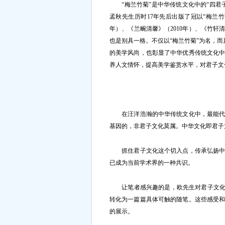
“梅兰竹菊”是中华传统文化中的“四君
孟秋先生历时17年先后出版了冠以“梅兰竹
年）、《兰畹清馨》（2010年）、《竹轩
也是别具一格。不仅以“梅兰竹菊”为名，而
的美学风尚，也彰显了中华优秀传统文化
养人文情怀，提高美学鉴赏水平，对君子文
在汪洋浩瀚的中华传统文化中，最能代表
基因的，非君子文化莫属。中华文化即君子
抓住君子文化这个切入点，传承弘扬中华
已成为当前学术界的一种共识。
让笔者感兴趣的是，欧先生对君子文化怀
转化为一篇篇具体可触的随笔。这些感受
的展示。