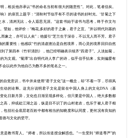
，相反他亦承认“书的命名当初有很大的随意性”。对此，笔者信矣。
响》的扉页上题字：“清秋时节似乎有不尽的读书的好时光。‘甘菊之下
之水，清冽无比，令人遐思无涯。”这套书始于读书与思考，终于作文与
。譬如，他评价：“梅花,多好的君子之象，君子之宜。”并以明代刘基的
人而象之，亦可以人矣”；他援引“芝兰生于深谷，不以无人而不芳。君子
独的重要性；他感叹“竹的清虚澹泊是自然境界，而心灵的境界回归自然
但到了第四本《竹轩清韵》，他已经明确表示续齐“四君子”。人淡如菊，
的为文观。“菊潭”出自明代诗人李广的诗，似乎信手拈来，实则偏爱有
就不会以此作为他自己为数不多的笔名之一。
自觉意识，书中并未使用“君子文化”这一概念，却“不着一字，尽得风
了生动的诠释。这充分说明君子文化是留在中国人身上的文化DNA（基
会变化日新月异，文化也日渐呈现多样化，但只要是中国人，绝大多数都
堂之高，抑或处江湖之远，纵是目不识丁的山村老农，也乐于被人君子相
群，包括社会底层老百姓中都有相当的知晓度和认同度，更何况有良知的
的道德与文化的坚守。
教书育人。“师者，所以传道授业解惑也。”一生受到 “师道尊严”的