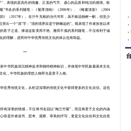
子”，表现的是高尚的情趣、正直的气节、虚心的品质和纯洁的感情。欧
菊”书名的系列随笔：《菊潭清响》（2000年）、《梅窗清影》（2004
清韵》（2017年）。在汗牛充栋的当代书市，虽不敢说独树一帜，但至少
且突出一个“清”字：“清的境界应是宁静幽远的”。既表现了作者孜孜以求
中的君子之道。捧读这套美而不艳、雅而不孤的系列随笔，不仅有利于涵
化的理解，进而对中华优秀传统文化的体认也有助益。
一
中华民族深沉精神追求和独特精神标识，并体现中华民族最基本文化
文化，中华民族的理想人格即当是君子人格。
优秀传统文化，从积淀深厚的传统文化中获得更多的文化自信。这也
有深挚的情感，不仅将书名冠以“梅兰竹菊”，而且将君子文化的内涵
和心得是作者读书、思考、观察、审美的抒写，更是文化自信和文化自觉