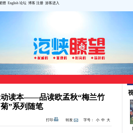
繁體
English
论坛
博客
注册
游客进入
视
动读本——品读欧孟秋“梅兰竹
菊”系列随笔
打印
转发
字号：
小
中
大