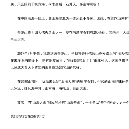
联：只合眼前千帆竞海，何求身后一石升天。多富禅意呀！
在中国沿海一线上，集山海资源为一体还真不多见。因此，在普陀山见有“
普陀山作为四大佛教名山之一，现存的摩崖石刻有200余处。其内容，大
事三大类。
2017年7月中旬，我曾到访普陀山。当我将去往佛顶山香云路上的“海天佛
在未注明的前提下，即有朋友留言：“你到普陀山了！”由此可见，这寓含佛
已经成为普天下皆知的观音道场普陀山的代称。
在普陀山期间，我虽未见到“山海大观”的摩崖石刻，但它的山海韵味还是
天际流，峰从海中升，山衬海，海托山，蔚蔚大观。
其实，与“山海大观”对应的还有“山海奇观”，一个是以“奇”字见妙，另一个
第1页
第2页
第3页
第4页