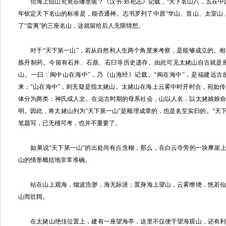
但海上仙山究竟在哪里呢？《汉书·郊祀志》记载，“天下名山八，五在中
年钦定天下名山的标准是，能否通神。志书罗列了中原“华山、首山、太室山
了“蛮夷”的三座名山，这就留给后人无限猜想。
对于“天下第一山”，若从自然和人生两个角度来考察，是能够成立的。相
炼丹制药。今留有石井、石鼎、石臼等历史遗存。由此可见太姥山自古就是
山。一曰：闽中山在海中”，乃《山海经》记载。“闽在海中”，是福建远
来；“山在海中”，则无疑是指太姥山。太姥山在海上云雾中时开时合，宛如
体分为两类：神氏或人文。在远古时期的母系社会，山以人名，以太姥娘娘
明。因此，将太姥山列为“天下第一山”是顺理成章的，也是名至实归的。“天下
笔题写，已无稽可考，也并不重要了。
如果说“天下第一山”的出处尚有点含糊，那么，在白云寺旁的一块摩崖上
山的情形概括地非常准确。
站在山上观海，烟波浩渺，海无际涯；置身海上望山，云雾缭绕，恍若仙
山而壮阔。
在太姥山绝佳位置上，建有一座望海亭，这里不仅便于望海观山，还有利