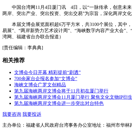
中国台湾网11月4日厦门讯 4日，以“一脉传承，创意未来
两岸、突出产业、突出投资、突出交易”为宗旨，深化两岸文
本届文博会展览面积超6万平方米，共3100个展位，其中，台
易展”、“两岸新势力艺术设计周”、“海峡数字内容产业大会”
湾网、福建省台办联合报道）
[责任编辑：李典典]
相关推荐
文博会今日开幕 精彩提前“剧透”
700余家台企报名参加“文博会”
海峡文博会广罗文创精品
第九届海峡两岸文博会将于11月初在厦门举行
第九届海峡两岸文博会11月厦门举行 聚焦文化文物IP衍
第九届海峡两岸文博会进一步突出对台特色
我要咨询
我要投诉
主办单位：福建省人民政府台湾事务办公室
地址：福州市华林路