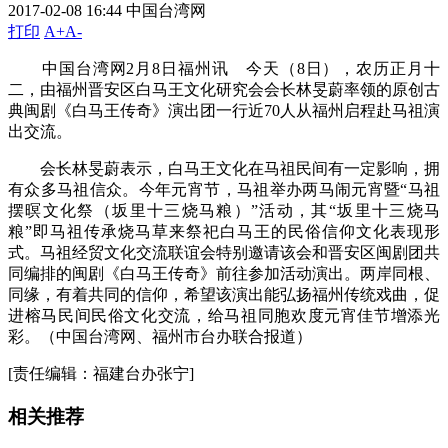
2017-02-08 16:44
中国台湾网
打印
A+
A-
中国台湾网2月8日福州讯 今天（8日），农历正月十
二，由福州晋安区白马王文化研究会会长林旻蔚率领的原创古
典闽剧《白马王传奇》演出团一行近70人从福州启程赴马祖演
出交流。
会长林旻蔚表示，白马王文化在马祖民间有一定影响，拥
有众多马祖信众。今年元宵节，马祖举办两马闹元宵暨“马祖
摆暝文化祭（坂里十三烧马粮）”活动，其“坂里十三烧马
粮”即马祖传承烧马草来祭祀白马王的民俗信仰文化表现形
式。马祖经贸文化交流联谊会特别邀请该会和晋安区闽剧团共
同编排的闽剧《白马王传奇》前往参加活动演出。两岸同根、
同缘，有着共同的信仰，希望该演出能弘扬福州传统戏曲，促
进榕马民间民俗文化交流，给马祖同胞欢度元宵佳节增添光
彩。（中国台湾网、福州市台办联合报道）
[责任编辑：福建台办张宁]
相关推荐