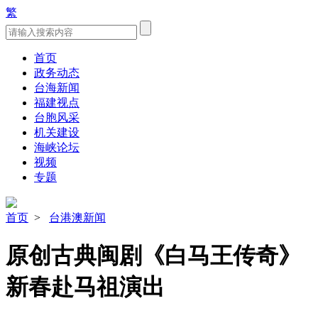
繁
首页
政务动态
台海新闻
福建视点
台胞风采
机关建设
海峡论坛
视频
专题
首页
>
台港澳新闻
原创古典闽剧《白马王传奇》
新春赴马祖演出