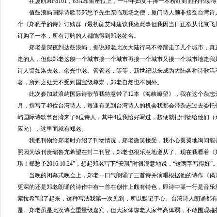
在厦航MF8101，63A靠窗座位上，一中年妇女手捧一本粉红封面的书读
值鼓浪屿国际诗歌节郑愁予先生亲临现场之便，厦门诗人颜非接受台湾诗
个《郑愁予的诗》订购群（最初颜艾琳建议我做此事但我因当日正欲从北京飞
订购了一本，所有订购的人都能得到郑老签名。
郑老是深夜到达鼓浪屿，据说郑老此次大陆行马不停蹄走了几个城市，真
走的人，但似郑老这般一个城市接一个城市再接一个城市又接一个城市地走我
诗人譬如洛夫老、余光中老、管管老，等等，新世纪以来成为大陆各种诗歌活
著，所到之处无不受到国宝级尊崇，郑老自然也不例外。
此次参加鼓浪屿国际诗歌节我特意带了12本《海峡瞭望》，我在这个杂志开设
月，撰写了49位台湾诗人，每逢有见到台湾诗人的机会我都会带杂志过去委托
屿国际诗歌节台湾来了6位诗人，其中4位我恰好写过，趁便就把刊物给他们（
应允），这里面就有郑老。
我把刊物给郑老时介绍了刊物情况，郑老微笑接受，我小心翼翼地询问能
照因为该刊责编鲁亢希望在封二刊登，郑老也很乐意地遵从了。现在我看着《
琪！郑愁予2016.10.24”，想起郑老写下“安琪”时很满意地说，“这两字写得好”
当晚的闭幕式晚会上，郑老一口气朗诵了三首诗并演唱根据他的诗作《偈
更深的还是郑老朗诵的诗作中有一首在创作上颇有特色，即诗中某一行是音乐
索拉希”唱了起来，这种写法我第一次见到，所以默记于心。台湾诗人朗诵都
是。郑老虽是此次诗会重量级嘉宾，但大家体谅老人家年高体弱，不敢围观骚