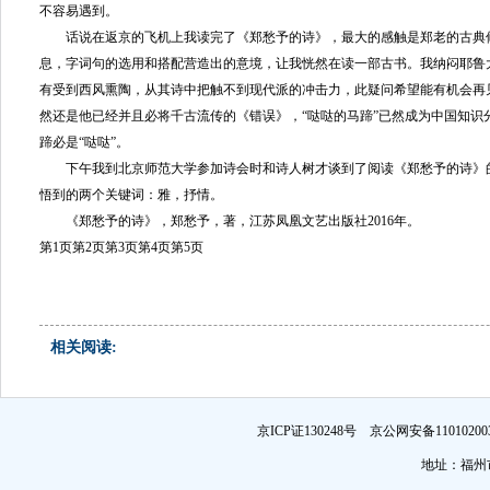
不容易遇到。
话说在返京的飞机上我读完了《郑愁予的诗》，最大的感触是郑老的古典
息，字词句的选用和搭配营造出的意境，让我恍然在读一部古书。我纳闷耶鲁
有受到西风熏陶，从其诗中把触不到现代派的冲击力，此疑问希望能有机会再
然还是他已经并且必将千古流传的《错误》，“哒哒的马蹄”已然成为中国知识
蹄必是“哒哒”。
下午我到北京师范大学参加诗会时和诗人树才谈到了阅读《郑愁予的诗》
悟到的两个关键词：雅，抒情。
《郑愁予的诗》，郑愁予，著，江苏凤凰文艺出版社2016年。
第1页
第2页
第3页
第4页
第5页
相关阅读:
京ICP证130248号 京公网安备1101
地址：福州市