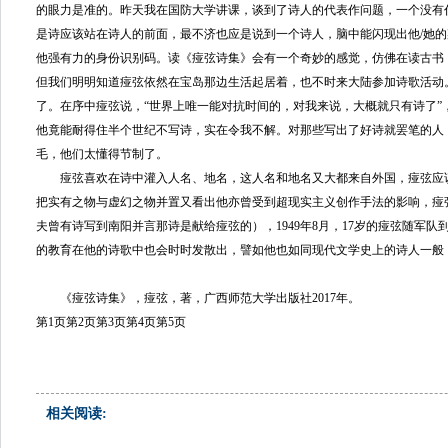
的眼力是准的。昨天我在国防大学讲课，谈到了诗人的代表作问题，一个没有
是诗应该站在诗人的前面，最不济也应是说到一个诗人，脑中能闪现出他/她
他强有力的身份识别码。读《痖弦诗集》会有一个奇妙的感觉，仿佛在读古书，
但我们明明知道痖弦依然在宝岛那边生活起居着，也不时来大陆参加诗歌活动
了。在序中痖弦说，“世界上唯一能对抗时间的，对我来说，大概就只有诗了”
他竟能耐得住半个世纪不写诗，实在令我不解。对那些写出了好诗就罢笔的人
毛，他们太懂得节制了。
痖弦喜欢在诗中灌入人名、地名，这人名和地名又大都来自外国，痖弦应
把实有之物与虚幻之物并置又看出他亦曾受到超现实主义创作手法的影响，痖弦
夫曾有诗写到南阳并言那诗是献给痖弦的），1949年8月，17岁的痖弦随军
的教育在他的诗歌中也会时时发散出，譬如他也如同现代文学史上的
《痖弦诗集》，痖弦，著，广西师范大学出版社2017年。
第1页
第2页
第3页
第4页
第5页
相关阅读: