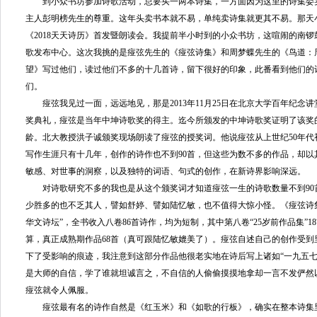
到小众书坊参加诗歌活动，总要买一两本诗集，一方面因为这里的诗集委
主人彭明榜先生的尊重。这年头卖书本就不易，单纯卖诗集就更其不易。那天
《2018天天诗历》首发暨朗读会。我提前半小时到的小众书坊，这喧闹的南
歌发布中心。这次我挑的是痖弦先生的《痖弦诗集》和周梦蝶先生的《鸟道：
望》写过他们，读过他们不多的十几首诗，留下很好的印象，此番看到他们的
们。
痖弦我见过一面，远远地见，那是2013年11月25日在北京大学百年纪念讲
奖典礼，痖弦是当年中坤诗歌奖的得主。迄今所颁发的中坤诗歌奖证明了该奖
龄。北大教授洪子诚颁奖现场朗读了痖弦的授奖词。他说痖弦从上世纪50年代初
写作生涯只有十几年，创作的诗作也不到90首，但这些为数不多的作品，却以
敏感、对世事的洞察，以及独特的词语、句式的创作，在新诗界影响深远。
对诗歌研究不多的我也是从这个颁奖词才知道痖弦一生的诗歌数量不到90
少胜多的也不乏其人，譬如舒婷、譬如陆忆敏，也不值得大惊小怪。《痖弦诗
华文诗坛”，全书收入八卷86首诗作，均为短制，其中第八卷“25岁前作品集”
算，真正成熟期作品68首（真可跟陆忆敏媲美了）。痖弦自述自己的创作受到
下了受影响的痕迹，我注意到这部分作品他很老实地在诗后写上诸如“一九五七
是大师的自信，学了谁就坦诚言之，不自信的人偷偷摸摸地拿却一言不发俨然以
痖弦就令人佩服。
痖弦最有名的诗作自然是《红玉米》和《如歌的行板》，确实在整本诗集