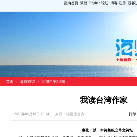
设为首页
繁體
English
论坛
博客
注册
游客
首页
>
海峡瞭望
>
2018年第2-3期
我读台湾作家
2018年08月16日 10:14
来源：福建省台办
打印
痖弦：以一本诗集屹立华文诗坛