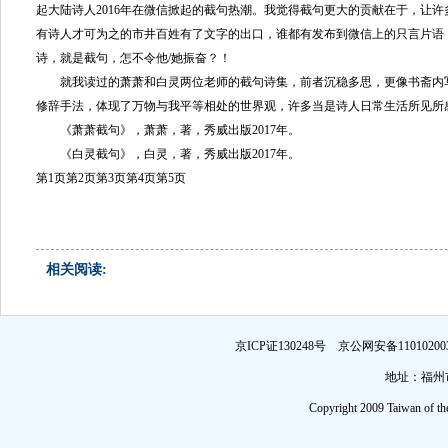
起大陆诗人2016年在微信掀起的截句热潮。我觉得截句更大的贡献在于，让
有诗人才可为之的市井百姓有了文字的出口，谁都有发布到微信上的只言片语
诗，就是截句，怎不令他/她振奋？！
就我读过的萧萧和白灵两位老师的截句诗集，前者沉稳多思，更像书斋内
修辞手法，体现了万物与我平等相处的世界观，许多当是诗人日常生活所见所
《萧萧截句》，萧萧，著，秀威出版2017年。
《白灵截句》，白灵，著，秀威出版2017年。
第1页
第2页
第3页
第4页
第5页
相关阅读:
京ICP证130248号 京公网安备1101
地址：福州市
Copyright 2009 Taiwan of th