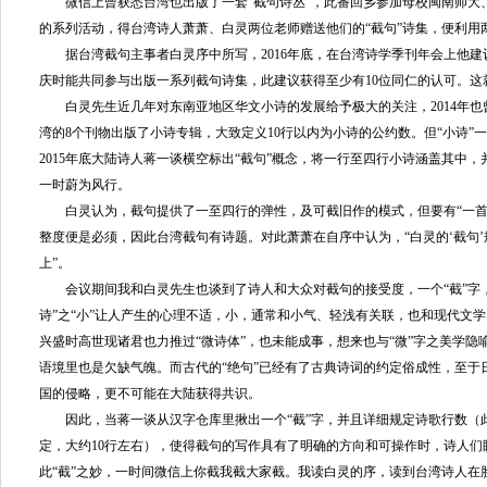
微信上曾获悉台湾也出版了一套“截句诗丛”，此番回乡参加母校闽南师大
的系列活动，得台湾诗人萧萧、白灵两位老师赠送他们的“截句”诗集，便利用
据台湾截句主事者白灵序中所写，2016年底，在台湾诗学季刊年会上他建议诗
庆时能共同参与出版一系列截句诗集，此建议获得至少有10位同仁的认可。这
白灵先生近几年对东南亚地区华文小诗的发展给予极大的关注，2014年也曾
湾的8个刊物出版了小诗专辑，大致定义10行以内为小诗的公约数。但“小诗”
2015年底大陆诗人蒋一谈横空标出“截句”概念，将一行至四行小诗涵盖其中，
一时蔚为风行。
白灵认为，截句提供了一至四行的弹性，及可截旧作的模式，但要有“一首
整度便是必须，因此台湾截句有诗题。对此萧萧在自序中认为，“白灵的‘截句
上”。
会议期间我和白灵先生也谈到了诗人和大众对截句的接受度，一个“截”字，
诗”之“小”让人产生的心理不适，小，通常和小气、轻浅有关联，也和现代文
兴盛时高世现诸君也力推过“微诗体”，也未能成事，想来也与“微”字之美学
语境里也是欠缺气魄。而古代的“绝句”已经有了古典诗词的约定俗成性，至于
国的侵略，更不可能在大陆获得共识。
因此，当蒋一谈从汉字仓库里揪出一个“截”字，并且详细规定诗歌行数（
定，大约10行左右），使得截句的写作具有了明确的方向和可操作时，诗人们
此“截”之妙，一时间微信上你截我截大家截。我读白灵的序，读到台湾诗人在