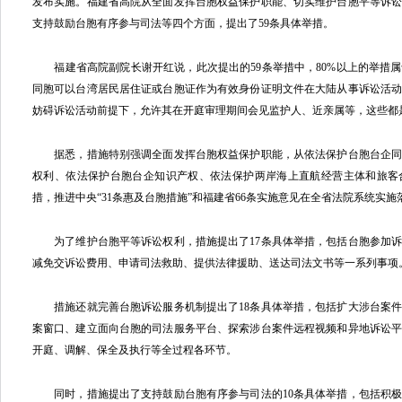
发布实施。福建省高院从全面发挥台胞权益保护职能、切实维护台胞平等诉
支持鼓励台胞有序参与司法等四个方面，提出了59条具体举措。
福建省高院副院长谢开红说，此次提出的59条举措中，80%以上的举措
同胞可以台湾居民居住证或台胞证作为有效身份证明文件在大陆从事诉讼活
妨碍诉讼活动前提下，允许其在开庭审理期间会见监护人、近亲属等，这些都
据悉，措施特别强调全面发挥台胞权益保护职能，从依法保护台胞台企同
权利、依法保护台胞台企知识产权、依法保护两岸海上直航经营主体和旅客
措，推进中央“31条惠及台胞措施”和福建省66条实施意见在全省法院系统实施
为了维护台胞平等诉讼权利，措施提出了17条具体举措，包括台胞参加诉
减免交诉讼费用、申请司法救助、提供法律援助、送达司法文书等一系列事项
措施还就完善台胞诉讼服务机制提出了18条具体举措，包括扩大涉台案件
案窗口、建立面向台胞的司法服务平台、探索涉台案件远程视频和异地诉讼
开庭、调解、保全及执行等全过程各环节。
同时，措施提出了支持鼓励台胞有序参与司法的10条具体举措，包括积极