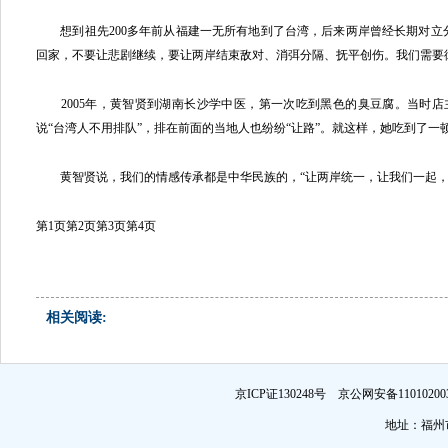
想到祖先200多年前从福建一无所有地到了台湾，后来两岸曾经长期对立
回家，不要让悲剧继续，要让两岸结束敌对、消弭分隔、抚平创伤。我们需要
2005年，黄智贤到湖南长沙学中医，第一次吃到黑色的臭豆腐。当时店
说“台湾人不用排队”，排在前面的当地人也纷纷“让路”。就这样，她吃到了一顿
黄智贤说，我们的情感传承都是中华民族的，“让两岸统一，让我们一起，
第1页
第2页
第3页
第4页
相关阅读:
京ICP证130248号 京公网安备1101
地址：福州市