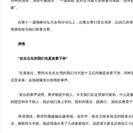
分钟的演讲，演讲中她表示，“一国两制”是对台湾最大的尊重与体贴，两岸
家”。
在第十一届海峡论坛大会和分论坛上，台胞台青们登台演讲，以自己的亲
闻者纷纷为他们鼓掌点赞。
亲情
“在台出生的我们也是炎黄子孙”
“在座各位，赞同出生在台湾的我们与大陆十几亿同胞是炎黄子孙、同样是
话音未落，会场就爆发出热情的掌声。
“各位的掌声说明，两岸都是中国人。今天我们在这里探讨家风，什么是家
的慈悲和乐于助人，我从他们身上学到、悟到存善念、践善行。 因此在教育子
薛清德说，两岸同胞越融合越幸福。这些年，他在大陆各地见到很多台
业，都获得大丰收。他还现场分享了几张家庭相片，说想请大家见证他自己小