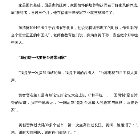
家是国的基础，国是家的延伸，家国情怀的培养和认同在于好家风的养成。
庭”获得者，再过三个月，他在福建平潭安家立业就整整20年了。
薛清德1964年出生于台湾省彰化县，他说记得读书识字的时候，作业本的
当个堂堂正正的中国人”，老师也教育他们说，身为炎黄子孙，应当做个好学
中国人。
“我们这一代要把台湾带回家”
“我是第一次参加海峡论坛，我是中国的台湾人。”台湾电视节目主持人黄
声。
黄智贤在第11届海峡论坛的论坛大会上以《“和平统一、一国两制”是台湾
钟的演讲，演讲中她表示，“一国两制”是对台湾最大的尊重与体贴，两岸
家”。
黄智贤到过大陆30多个城市，第一次坐高铁过长江、黄河，她落泪了：“
来。谢谢大陆同胞，谢谢你们做到了。”