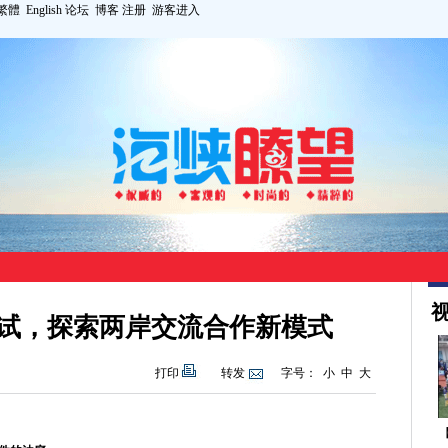
繁體
English
论坛
博客
注册
游客进入
视
试，探索两岸交流合作新模式
打印
转发
字号：
小
中
大