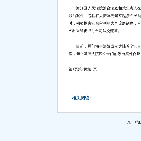
海沧区人民法院涉台法庭相关负责人在接
涉台案件，包括在大陆率先建立起涉台民商
时，积极探索涉台审判的大合议庭制度，
各种渠道促成对台司法交流等。
目前，厦门海事法院成立大陆首个涉台海
庭，48个基层法院设立专门的涉台案件合议
第1页
第2页
第3页
相关阅读:
京ICP