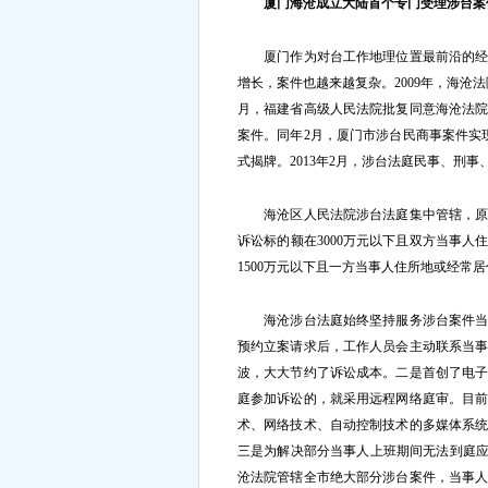
厦门海沧成立大陆首个专门受理涉台案
厦门作为对台工作地理位置最前沿的经济
增长，案件也越来越复杂。2009年，海沧
月，福建省高级人民法院批复同意海沧法
案件。同年2月，厦门市涉台民商事案件实
式揭牌。2013年2月，涉台法庭民事、刑
海沧区人民法院涉台法庭集中管辖，原由
诉讼标的额在3000万元以下且双方当事
1500万元以下且一方当事人住所地或经常
海沧涉台法庭始终坚持服务涉台案件当事
预约立案请求后，工作人员会主动联系当
波，大大节约了诉讼成本。二是首创了电
庭参加诉讼的，就采用远程网络庭审。目
术、网络技术、自动控制技术的多媒体系
三是为解决部分当事人上班期间无法到庭应
沧法院管辖全市绝大部分涉台案件，当事