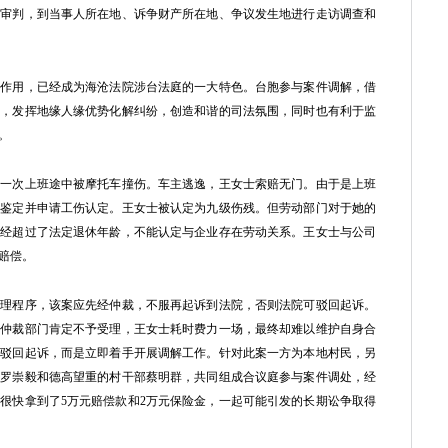
回审判，到当事人所在地、诉争财产所在地、争议发生地进行走访调查和
用，已经成为海沧法院涉台法庭的一大特色。台胞参与案件调解，借
点，发挥地缘人缘优势化解纠纷，创造和谐的司法氛围，同时也有利于监
。
一次上班途中被摩托车撞伤。车主逃逸，王女士索赔无门。由于是上班
力鉴定并申请工伤认定。王女士被认定为九级伤残。但劳动部门对于她的
已经超过了法定退休年龄，不能认定与企业存在劳动关系。王女士与公司
赔偿。
程序，该案应先经仲裁，不服再起诉到法院，否则法院可驳回起诉。
，仲裁部门肯定不予受理，王女士耗时费力一场，最终却难以维护自身合
单驳回起诉，而是立即着手开展调解工作。针对此案一方为本地村民，另
商罗崇毅和德高望重的村干部蔡明群，共同组成合议庭参与案件调处，经
很快拿到了5万元赔偿款和2万元保险金，一起可能引发的长期讼争取得