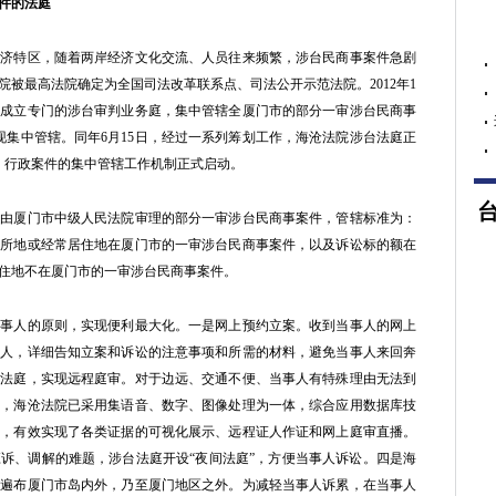
件的法庭
特区，随着两岸经济文化交流、人员往来频繁，涉台民商事案件急剧
法院被最高法院确定为全国司法改革联系点、司法公开示范法院。2012年1
院成立专门的涉台审判业务庭，集中管辖全厦门市的部分一审涉台民商事
现集中管辖。同年6月15日，经过一系列筹划工作，海沧法院涉台法庭正
事、行政案件的集中管辖工作机制正式启动。
厦门市中级人民法院审理的部分一审涉台民商事案件，管辖标准为：
人住所地或经常居住地在厦门市的一审涉台民商事案件，以及诉讼标的额在
居住地不在厦门市的一审涉台民商事案件。
人的原则，实现便利最大化。一是网上预约立案。收到当事人的网上
事人，详细告知立案和诉讼的注意事项和所需的材料，避免当事人来回奔
子法庭，实现远程庭审。对于边远、交通不便、当事人有特殊理由无法到
前，海沧法院已采用集语音、数字、图像处理为一体，综合应用数据库技
统，有效实现了各类证据的可视化展示、远程证人作证和网上庭审直播。
诉、调解的难题，涉台法庭开设“夜间法庭”，方便当事人诉讼。四是海
人遍布厦门市岛内外，乃至厦门地区之外。为减轻当事人诉累，在当事人