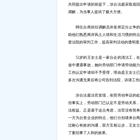
共同提出申请的前提下，涉台法庭采取巡
调解，为当事人提供了极大方便。
聘任台商担任调解员并发挥定分止争的作
助他们熟悉两岸风土人情和生活习惯的特
督法院的审判工作，提高审判活动的透明度
52岁的王女士是一家台企的清洁工，在
途中遭遇事故，她向劳动部门申请劳动能
工伤认定申请却不予受理，理由是王女士
多次沟通无果后将公司告到法院，诉请工伤
涉台法庭法官发现，依照劳动争议的处理
但事实上，劳动部门已认定不是劳动关系
法权益。正是基于这点考虑，法官没有简
一方为台资企业的特点，他们分别请来台
过耐心有效的沟通，双方互相让步，王女士
了案结事了人和的效果。