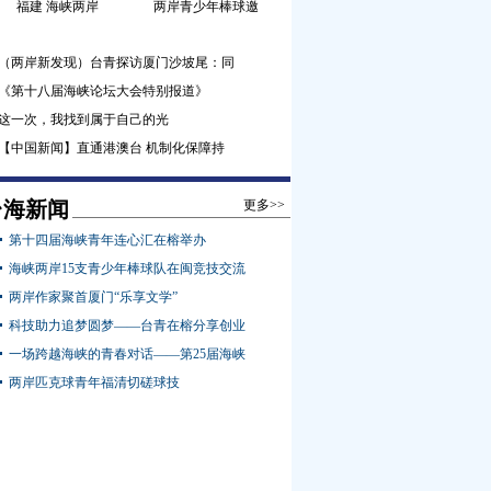
福建 海峡两岸
两岸青少年棒球邀
（两岸新发现）台青探访厦门沙坡尾：同
《第十八届海峡论坛大会特别报道》
这一次，我找到属于自己的光
【中国新闻】直通港澳台 机制化保障持
台海新闻
更多>>
第十四届海峡青年连心汇在榕举办
海峡两岸15支青少年棒球队在闽竞技交流
两岸作家聚首厦门“乐享文学”
科技助力追梦圆梦——台青在榕分享创业
一场跨越海峡的青春对话——第25届海峡
两岸匹克球青年福清切磋球技